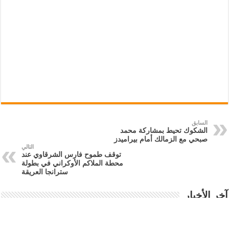
السابق
الشكوك تحيط بمشاركة محمد
صبحي مع الزمالك أمام بيراميدز
التالي
توقف طموح فارس الشرقاوي عند
محطة الملاكم الأوكراني في بطولة
سترانجا العريقة
آخر الأخبار
عقد لـ 4 مواسم: أحمد عبد القادر في طريقه لبيراميدز