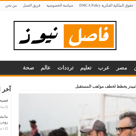
حقوق الملكية الفكرية DMCA Policy
سياسة الخصوصية
فريق العمل
من نحن
مصر
عرب
تعليم
ترددات
عالم
صحة
بيراميدز يخطط لخطف مواهب المستقبل
آخر ا
فضيحة
‏سا
مانش
رودري