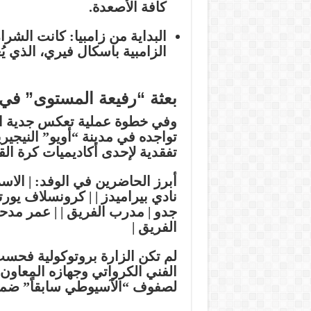
كافة الأصعدة.
البداية من زامبيا:
كانت الشرارة
الزامبية
باسكال فيري
، الذي ي
بعثة “رفيعة المستوى” في ن
وفي خطوة عملية تعكس جدية ا
تواجده في مدينة “أويو” النيجيرية
تفقدية لإحدى أكاديميات كرة الق
أبرز الحاضرين في الوفد:
| الاسم
نادي بيراميدز | |
كرونسلاف يور
جدو
| مدرب الفريق | |
عمر مدح
الفريق |
لم تكن الزارة بروتوكولية فحسب
الفني الكرواتي وجهازه المعاون،
لصفوف “الآسيوطي سابقاً” ضمن مش