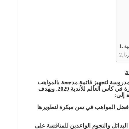
ية
يا
ة
دروسة لتجهيز قائمة مدججة بالمواهب
ارة في
كأس العالم للأندية 2029
. ويهدف
ة إلى:
ضل المواهب في سن مبكرة لتطويرها
لبدائل والنجوم الواعدين للمنافسة على