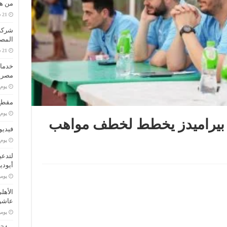
من هو
المصا
خدمات
مصر..
‏يو
مقطع 
‏يو
.. بيراميدز يخطط لخطف مواهب
فيديو
‏يو
لتدعي
أيودي
‏يو
الأهل
عاشو
‏يو