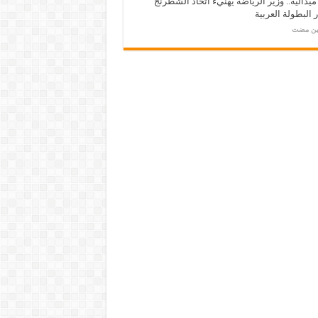
ـ 34 ميدالية.. وزير الرياضة يهنيء اتحاد الشطرنج
 البطولة العربية
مين مضت