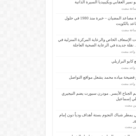
 نمير العقابي ويكيبيديا السيرة الذاتية
شركة مصاعد المضيان – خبرة منذ 1980 في حلول
عد بالكويت
 الإسعاف الخاص والرعاية المركزة المنزلية في
 نقلة جديدة في الرعاية الصحية العاجلة
م واحد مضت
كايو البرازيلي
م واحد مضت
 فضيحة مياده محمد يشعل مواقع التواصل
م واحد مضت
م الجناح الأيسر.. مودرن سبورت يضم النيجيري
لي إسماعيل
مين مضت
ي يمطر شباك النجوم بستة أهداف ودياً دون إمام
ر
مين مضت