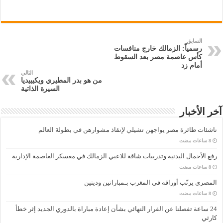
السابق
رسمياً: الزمالك خارج منافسات
كأس عاصمة مصر بعد السقوط
أمام زد
التالي
من هو بدر المطيري ويكيبيديا
السيرة الذاتية
آخر الأخبار
ناشئات طائرة مصر يواجهن تشيلي لإنقاذ مشوارهن في بطولة العالم
رفع الأحمال البدنية وتدريبات شاقة للاعبي الزمالك في معسكر العاصمة الإدارية
المصري يرتّب أوراقه في المغرب بـمباراتين وديتين
24 ساعة تفصلنا عن القرار النهائي بشأن إعادة مباراة بالدوري الجديد إثر خطأ
كارثي