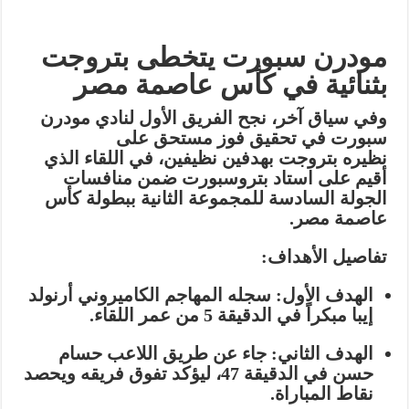
مودرن سبورت يتخطى بتروجت
بثنائية في كأس عاصمة مصر
وفي سياق آخر، نجح الفريق الأول لنادي
مودرن
سبورت
في تحقيق فوز مستحق على
نظيره
بتروجت
بهدفين نظيفين، في اللقاء الذي
أقيم على استاد
بتروسبورت
ضمن منافسات
الجولة السادسة للمجموعة الثانية ببطولة
كأس
عاصمة مصر
.
تفاصيل الأهداف:
الهدف الأول:
سجله المهاجم الكاميروني
أرنولد
إيبا
مبكراً في الدقيقة 5 من عمر اللقاء.
الهدف الثاني:
جاء عن طريق اللاعب
حسام
حسن
في الدقيقة 47، ليؤكد تفوق فريقه ويحصد
نقاط المباراة.