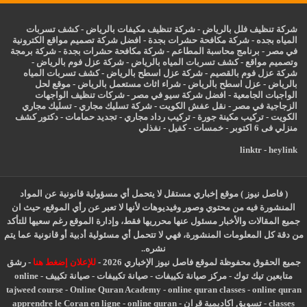
شركة تنظيف فلل بالرياض
-
شركة تنظيف مكيفات بالرياض
-
كشف تسربات
المياه بجده
-
شركة مكافحة حشرات بجدة
-
افضل شركة تصميم مواقع الكترونية
في مصر
-
برنامج محاسبة المطاعم
-
شركة مكافحة حشرات بجدة
-
شركة برمجة
وتصميم مواقع
-
كشف تسربات المياه بالرياض
-
شركة عزل فوم بالرياض
-
شركة عزل فوم بالقصيم
-
شركة عزل اسطح بالرياض
-
كشف تسربات المياه
بالرياض
-
عزل
اسطح بالرياض
-
شراء اثاث مستعمل بالرياض
-
موقع لحل
الواجبات الجامعية
-
افضل شركة سيو في مصر
-
شركات تنظيف الواجهات
الزجاجية في مصر
-
نقل عفش الكويت
-
شركة تسليك مجاري
-
تسليك مجاري
الكويت
-
تركيب مكينة جورة
-
تركيب رداد مجاري
-
تجديد حمامات
-
دكتور كشف
منزلي فى 6 اكتوبر
-
خمسات
-
كفيل
-
نفذلي
linktr
-
heylink
( فاصل نيوز ) موقع إخباري مستقل لا يتحمل أي مسؤولية قانونية عن المواد
المنشورة فيه من محتوي وصور وفيديوهات لأنها لا تعبر عن رأي الموقع، حيث ان
جميع المقالات والأخبار مسئول عنها محرريها فقط، وإدارة الموقع رغم سعيها للتأكد
من دقة كل المعلومات المنشورة، فهي لا تتحمل أي مسئولية أدبية أو قانونية عما يتم
نشره..
جميع الحقوق محفوظة لموقع فاصل نيوز الإخباري 2026 -
للإعلان إضغط هنا
-
رشق
متابعين تيك توك
-
مركز صيانة تكييفات
-
صيانة تكييفات
-
صيانة تكييف
-
online
tajweed course
-
Online Quran Academy
-
online quran classes
-
online quran
classes
-
تسويق اكاديمية قران
-
online quran
-
apprendre le Coran en ligne