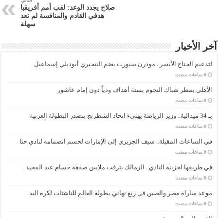
التالي
صلاح يجدد الوعد: لقب أمم أفريقيا
هدفي القادم والمنافسة لم تعد
سهلة
آخر الأخبار
لتدعيم الجناح الأيسر.. مودرن سبورت يضم النيجيري أيوديلي إسماعيل
الأهلي يمطر شباك النجوم بستة أهداف ودياً دون إمام عاشور
بـ 34 ميدالية.. وزير الرياضة يهنيء اتحاد الشطرنج بتصدر البطولة العربية
في الساعات المقبلة.. سيف الجزيري إلى الإمارات لحسم انضمامه لنادي حتا
في طريقها لخزينة النادي.. الزمالك يترقب ملايين صفقة حسام عبد المجيد
موعد مباراة مصر والصين في ربع نهائي بطولة العالم للناشئات لكرة اليد