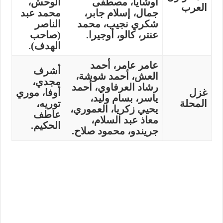
أوشايا، مصطفى
الوحش،
العرب
جمال، إسلام جابر،
محمد عبد
شكري نجيب، محمد
الناصر
عنتر، كالو، أوجيرا.
(صاحب
الهدف).
عامر عامر، أحمد
أشرف
العش، أحمد شوشة،
مجدي،
رشاد العرفاوي، أحمد
غزل
أوفا، موري
ياسر، بسام وليد،
المحلة
توريه،
يحيي زكريا، العموري،
عاطف
معاذ عبد السلام،
الحكيم.
جريندو، محمود صلاح.