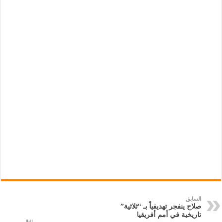
السابق
صلاح ينفجر تهديفياً بـ “ثلاثية”
تاريخية في أمم أفريقيا