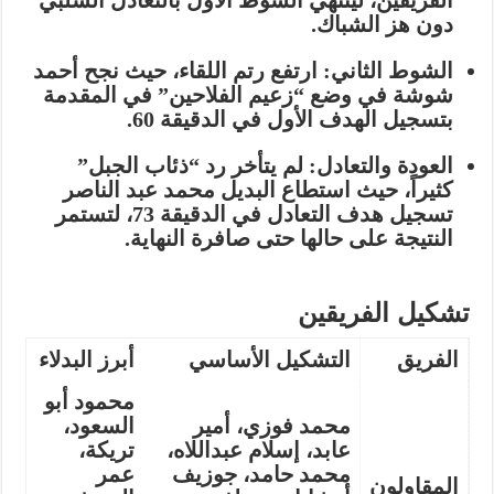
الفريقين، لينتهي الشوط الأول بالتعادل السلبي
دون هز الشباك.
الشوط الثاني:
ارتفع رتم اللقاء، حيث نجح
أحمد
شوشة
في وضع “زعيم الفلاحين” في المقدمة
بتسجيل الهدف الأول في الدقيقة
60
.
العودة والتعادل:
لم يتأخر رد “ذئاب الجبل”
كثيراً، حيث استطاع البديل
محمد عبد الناصر
تسجيل هدف التعادل في الدقيقة
73
، لتستمر
النتيجة على حالها حتى صافرة النهاية.
تشكيل الفريقين
الفريق
التشكيل الأساسي
أبرز البدلاء
محمود أبو
محمد فوزي، أمير
السعود،
عابد، إسلام عبداللاه،
تريكة،
محمد حامد، جوزيف
عمر
المقاولون