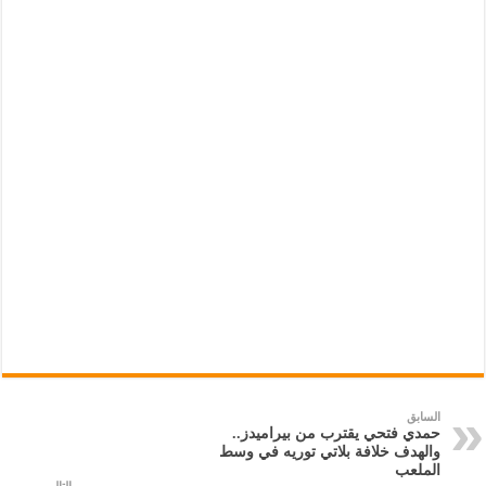
السابق
حمدي فتحي يقترب من بيراميدز..
والهدف خلافة بلاتي توريه في وسط
الملعب