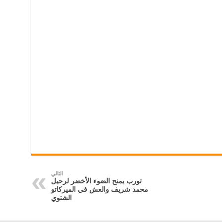
التالي
تورب يمنح الضوء الأخضر لرحيل
محمد شريف والعش في الميركاتو
الشتوي