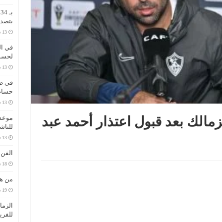
ب
بتصدر
في ال
لحسم 
في طر
حسام 
موعد 
لزمالك بعد قبول اعتذار أحمد عبد
للناش
الفن
من هي
الزما
للفري