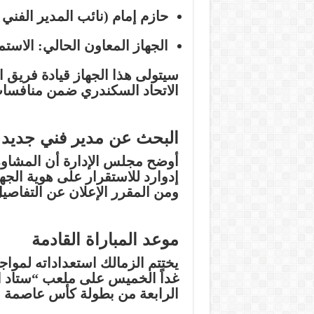
حازم إمام
(نائب المدير الفني ل
الجهاز المعاون الحالي
: الاستم
سيتولى هذا الجهاز قيادة فريق ال
الاتحاد السكندري
ضمن منافسات
البحث عن مدير فني جديد
أوضح مجلس الإدارة أن المشاورا
إدوارد للاستقرار على هوية
الجه
ومن المقرر الإعلان عن التفاصيل
موعد المباراة القادمة
يختتم الزمالك استعداداته لموا
غداً الخميس على ملعب “ستاد ا
الرابعة من بطولة
كأس عاصمة 