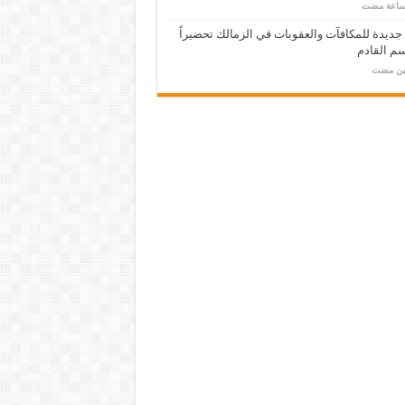
 جديدة للمكافآت والعقوبات في الزمالك تحضيراً
م القادم
مين مضت