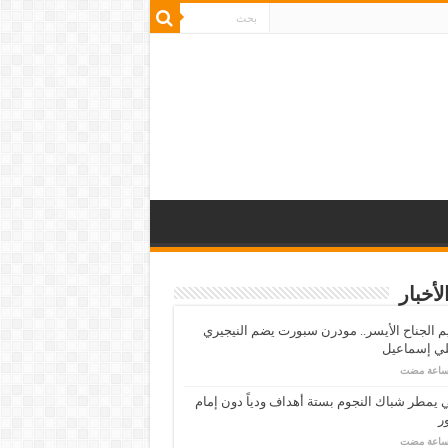
لأخبار
م الجناح الأيسر.. مودرن سبورت يضم النيجيري
لي إسماعيل
ي يمطر شباك النجوم بستة أهداف ودياً دون إمام
ر