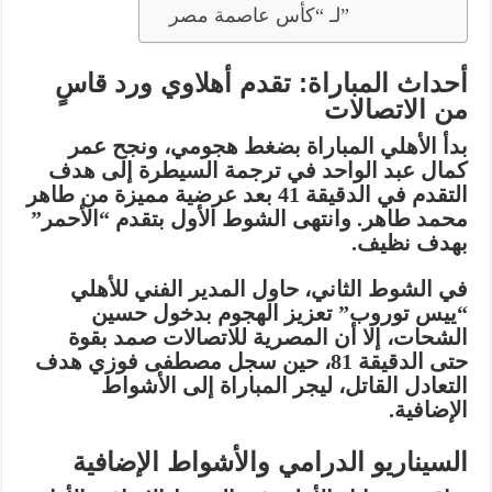
لـ “كأس عاصمة مصر”
أحداث المباراة: تقدم أهلاوي ورد قاسٍ
من الاتصالات
بدأ الأهلي المباراة بضغط هجومي، ونجح
عمر
كمال عبد الواحد
في ترجمة السيطرة إلى هدف
التقدم في الدقيقة 41 بعد عرضية مميزة من طاهر
محمد طاهر. وانتهى الشوط الأول بتقدم “الأحمر”
بهدف نظيف.
في الشوط الثاني، حاول المدير الفني للأهلي
“ييس توروب” تعزيز الهجوم بدخول حسين
الشحات، إلا أن المصرية للاتصالات صمد بقوة
حتى الدقيقة 81، حين سجل
مصطفى فوزي
هدف
التعادل القاتل، ليجر المباراة إلى الأشواط
الإضافية.
السيناريو الدرامي والأشواط الإضافية