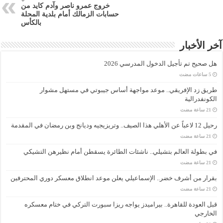
خروج عمرو ناصر وآدم كايد من
حسابات الزمالك أمام بلدية المحلة
بالكأس
آخر الأخبار
هل صحيح تم تأجيل الدخول المدرسي 2026
طريق زد الإفريقي.. موعد مواجهة أساس جيبوتي في مستهل مشوار
الكونفدرالية
رحيل 12 لاعباً عن الأهلي هذا الصيف.. وتريزيجيه وديانج وبن رمضان في المقدمة
في بطولة العالم بتشيلي.. ناشئات الطائرة يسقطن أمام نظيرهن التشيكي
بقرار من أشرف خضر.. الإسماعيلي يعلن موعد انطلاق معسكر دوري المحترفين
قبل العودة للقاهرة.. بيراميدز يواجه ريزا سبورت التركي في ختام معسكره
الخارجي