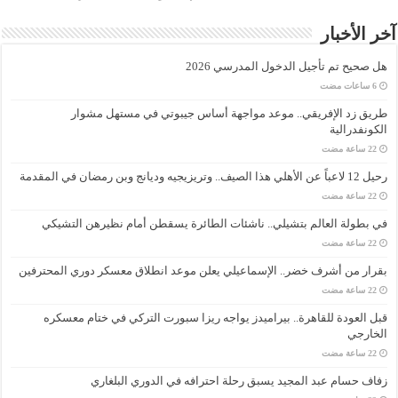
آخر الأخبار
هل صحيح تم تأجيل الدخول المدرسي 2026
طريق زد الإفريقي.. موعد مواجهة أساس جيبوتي في مستهل مشوار
الكونفدرالية
رحيل 12 لاعباً عن الأهلي هذا الصيف.. وتريزيجيه وديانج وبن رمضان في المقدمة
في بطولة العالم بتشيلي.. ناشئات الطائرة يسقطن أمام نظيرهن التشيكي
بقرار من أشرف خضر.. الإسماعيلي يعلن موعد انطلاق معسكر دوري المحترفين
قبل العودة للقاهرة.. بيراميدز يواجه ريزا سبورت التركي في ختام معسكره
الخارجي
زفاف حسام عبد المجيد يسبق رحلة احترافه في الدوري البلغاري