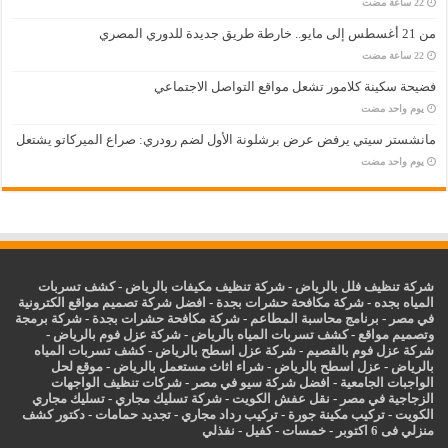
من 21 أغسطس إلى مايو.. خارطة طريق جديدة للدوري المصري
فضيحة سكينة كلامور تشعل مواقع التواصل الاجتماعي
‏يوم واحد مضت
مانشستر سيتي يرفض عرض برشلونة الأول لضم رودري: صراع الميركاتو يشتعل
‏يوم واحد مضت
شركة تنظيف فلل بالرياض
-
شركة تنظيف مكيفات بالرياض
-
كشف تسربات
المياه بجده
-
شركة مكافحة حشرات بجدة
-
افضل شركة تصميم مواقع الكترونية
في مصر
-
برنامج محاسبة المطاعم
-
شركة مكافحة حشرات بجدة
-
شركة برمجة
وتصميم مواقع
-
كشف تسربات المياه بالرياض
-
شركة عزل فوم بالرياض
-
شركة عزل فوم بالقصيم
-
شركة عزل اسطح بالرياض
-
كشف تسربات المياه
بالرياض
-
عزل
اسطح بالرياض
-
شراء اثاث مستعمل بالرياض
-
موقع لحل
الواجبات الجامعية
-
افضل شركة سيو في مصر
-
شركات تنظيف الواجهات
الزجاجية في مصر
-
نقل عفش الكويت
-
شركة تسليك مجاري
-
تسليك مجاري
الكويت
-
تركيب مكينة جورة
-
تركيب رداد مجاري
-
تجديد حمامات
-
دكتور كشف
منزلي فى 6 اكتوبر
-
خمسات
-
كفيل
-
نفذلي