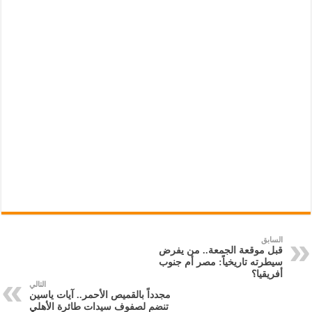
السابق
قبل موقعة الجمعة.. من يفرض
سيطرته تاريخياً: مصر أم جنوب
أفريقيا؟
التالي
مجدداً بالقميص الأحمر.. آيات ياسين
تنضم لصفوف سيدات طائرة الأهلي