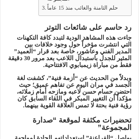
حلم الثامنة والغائب منذ 15 عاماً
رد حاسم على شائعات التوتر
جاءت هذه المشاهد الودية لتبدد كافة التكهنات
التي انتشرت مؤخراً حول وجود خلافات بين
المدير الفني وعاشور، خاصة بعد قرار “العميد”
المثير للجدل باستبدال اللاعب بعد مرور 30 دقيقة
فقط من مباراة زيمبابوي الافتتاحية.
وبدلاً من الحديث عن “أزمة فنية”، كشفت لغة
الجسد في مران اليوم عن تفاهم عميق؛ حيث
احتضن حسام حسن لاعبه ومازحه أمام زملائه،
مؤكداً أن التغيير المبكر في اللقاء السابق كان
رؤية فنية بحتة لا تمس العلاقة القوية بينهما.
تحضيرات مكثفة لموقعة “صدارة
المجموعة”
يواصل “الفراعنة” استعداداتهم الجادة لمواجهة