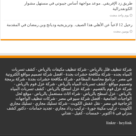
طريق زد الإفريقي.. موعد مواجهة أساس جيبوتي في مستهل مشوار
الكونفدرالية
‏يوم واحد مضت
رحيل 12 لاعباً عن الأهلي هذا الصيف.. وتريزيجيه وديانج وبن رمضان في المقدمة
‏يومين مضت
شركة تنظيف فلل بالرياض
-
شركة تنظيف مكيفات بالرياض
-
كشف تسربات
المياه بجده
-
شركة مكافحة حشرات بجدة
-
افضل شركة تصميم مواقع الكترونية
في مصر
-
برنامج محاسبة المطاعم
-
شركة مكافحة حشرات بجدة
-
شركة برمجة
وتصميم مواقع
-
كشف تسربات المياه بالرياض
-
شركة عزل فوم بالرياض
-
شركة عزل فوم بالقصيم
-
شركة عزل اسطح بالرياض
-
كشف تسربات المياه
بالرياض
-
عزل
اسطح بالرياض
-
شراء اثاث مستعمل بالرياض
-
موقع لحل
الواجبات الجامعية
-
افضل شركة سيو في مصر
-
شركات تنظيف الواجهات
الزجاجية في مصر
-
نقل عفش الكويت
-
شركة تسليك مجاري
-
تسليك مجاري
الكويت
-
تركيب مكينة جورة
-
تركيب رداد مجاري
-
تجديد حمامات
-
دكتور كشف
منزلي فى 6 اكتوبر
-
خمسات
-
كفيل
-
نفذلي
linktr
-
heylink