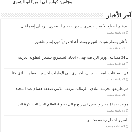
بنجامين كوارو في الميركاتو الشتوي
آخر الأخبار
لتدعيم الجناح الأيسر.. مودرن سبورت يضم النيجيري أيوديلي إسماعيل
الأهلي يمطر شباك النجوم بستة أهداف ودياً دون إمام عاشور
بـ 34 ميدالية.. وزير الرياضة يهنيء اتحاد الشطرنج بتصدر البطولة العربية
في الساعات المقبلة.. سيف الجزيري إلى الإمارات لحسم انضمامه لنادي حتا
في طريقها لخزينة النادي.. الزمالك يترقب ملايين صفقة حسام عبد المجيد
موعد مباراة مصر والصين في ربع نهائي بطولة العالم للناشئات لكرة اليد
الفن والجمال رحمة محسن