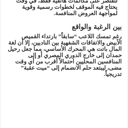
لتقتصر على مكالمات هاتفية فقط، في وقت
يحتاج فيه الموقف لخطوات رسمية وقوية
لمواجهة العروض المنافسة.
بين الرغبة والواقع
رغم تمسك اللاعب “سابقاً” بارتداء القميص
الأبيض والاتفاقات الشفهية بين الناديين، إلا أن لغة
المال باتت هي المحرك الأساسي، مما جعل رحيل
حمدان إلى خارج الدوري المصري أو إلى
المنافسين المحليين احتمالاً أقرب من أي وقت
مضى، ليبتعد حلم الانضمام إلى “ميت عقبة”
تدريجياً.