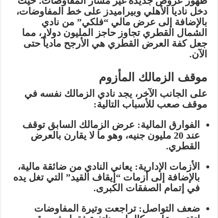
ظهور عروض جديدة غيّر مسار المفاوضات؛ حيث
دخل ناديا
الأهلي وبيراميدز
على خط المفاوضات،
بالإضافة إلى عرض مالي “فلكي” من نادي
الشمال القطري
تجاوز حاجز المليون دولار، مما
جعل كفة العرض القطري هي الأرجح مادياً حتى
الآن.
موقف الزمالك المأزوم
على الجانب الآخر، يجد نادي الزمالك نفسه في
موقف صعب للأسباب التالية:
الفوارق المالية:
عرض الزمالك السابق توقف
عند
20 مليون جنيه
، وهو ما لا يقارن بالعرض
القطري.
الأزمات الإدارية:
يعاني النادي من ضائقة مالية،
بالإضافة إلى أزمات “إيقاف القيد” التي تغل يده
في إتمام الصفقات الكبرى.
ضعف التواصل:
تراجعت وتيرة المفاوضات