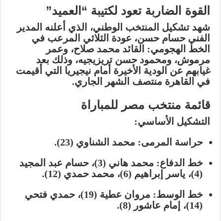
القوة الضاربة تعود لكتيبة “العميد”
شهد تشكيل المنتخب الوطني، الذي أعلنه المدير
الفني
حسام حسن
، عودة الثلاثي المرعب في
الخط الهجومي: القائد
محمد صلاح
، و
عمر
مرموش
، و
محمود حسن تريزيجيه
، وذلك بعد
غيابهم عن الودية الأخيرة أمام نيجيريا التي أقيمت
في القاهرة منتصف الشهر الجاري.
قائمة منتخب مصر للمباراة
التشكيل الأساسي:
حراسة المرمى:
محمد الشناوي (23).
خط الدفاع:
محمد هاني (3)، حسام عبد المجيد
(4)، ياسر إبراهيم (6)، محمد حمدي (12).
خط الوسط:
مروان عطية (19)، حمدي فتحي
(14)، إمام عاشور (8).