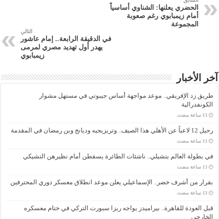
السابق
الحضري يعلنها: الشناوي أساسياً
أمام زيمبابوي رغم صعوبة
المجموعة
التالي
في الدقيقة الرابعة.. إمام عاشور
يهدر أول تهديد مصري لمرمى
زيمبابوي
آخر الأخبار
طريق زد الإفريقي.. موعد مواجهة أساس جيبوتي في مستهل مشوار
الكونفدرالية
رحيل 12 لاعباً عن الأهلي هذا الصيف.. وتريزيجيه وديانج وبن رمضان في المقدمة
في بطولة العالم بتشيلي.. ناشئات الطائرة يسقطن أمام نظيرهن التشيكي
بقرار من أشرف خضر.. الإسماعيلي يعلن موعد انطلاق معسكر دوري المحترفين
قبل العودة للقاهرة.. بيراميدز يواجه ريزا سبورت التركي في ختام معسكره
الخارجي