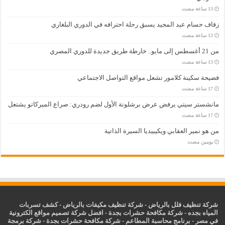
زفاف حسام عبد المجيد يسبق رحلة احترافه في الدوري البلغاري
من 21 أغسطس إلى مايو.. خارطة طريق جديدة للدوري المصري
فضيحة سكينة كلامور تشعل مواقع التواصل الاجتماعي
مانشستر سيتي يرفض عرض برشلونة الأول لضم رودري: صراع الميركاتو يشتعل
من هو نمير العقابي ويكيبيديا السيرة الذاتية
‏يومين مضت
شركة تنظيف فلل بالرياض
-
شركة تنظيف مكيفات بالرياض
-
كشف تسربات
المياه بجده
-
شركة مكافحة حشرات بجدة
-
افضل شركة تصميم مواقع الكترونية
في مصر
-
برنامج محاسبة المطاعم
-
شركة مكافحة حشرات بجدة
-
شركة برمجة