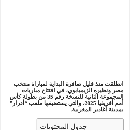
انطلقت منذ قليل صافرة البداية لمباراة
منتخب
مصر
ونظيره
الزيمبابوي
، في افتتاح مباريات
المجموعة الثانية للنسخة رقم 35 من بطولة كأس
أمم أفريقيا 2025، والتي يستضيفها ملعب “أدرار”
بمدينة أغادير المغربية.
جدول المحتويات