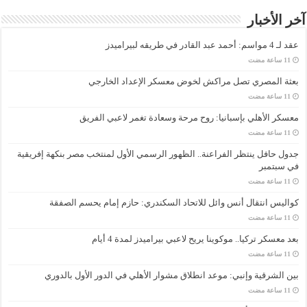
آخر الأخبار
عقد لـ 4 مواسم: أحمد عبد القادر في طريقه لبيراميدز
بعثة المصري تصل مراكش لخوض معسكر الإعداد الخارجي
معسكر الأهلي بإسبانيا: روح مرحة وسعادة تغمر لاعبي الفريق
جدول حافل ينتظر الفراعنة.. الظهور الرسمي الأول لمنتخب مصر بنكهة إفريقية
في سبتمبر
كواليس انتقال أنس وائل للاتحاد السكندري: حازم إمام يحسم الصفقة
بعد معسكر تركيا.. موكوينا يريح لاعبي بيراميدز لمدة 4 أيام
بين الشرقية وإنبي: موعد انطلاق مشوار الأهلي في الدور الأول بالدوري