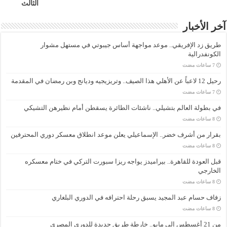
الثالث
آخر الأخبار
طريق زد الإفريقي.. موعد مواجهة أساس جيبوتي في مستهل مشوار
الكونفدرالية
رحيل 12 لاعباً عن الأهلي هذا الصيف.. وتريزيجيه وديانج وبن رمضان في المقدمة
في بطولة العالم بتشيلي.. ناشئات الطائرة يسقطن أمام نظيرهن التشيكي
بقرار من أشرف خضر.. الإسماعيلي يعلن موعد انطلاق معسكر دوري المحترفين
قبل العودة للقاهرة.. بيراميدز يواجه ريزا سبورت التركي في ختام معسكره
الخارجي
زفاف حسام عبد المجيد يسبق رحلة احترافه في الدوري البلغاري
من 21 أغسطس إلى مايو.. خارطة طريق جديدة للدوري المصري