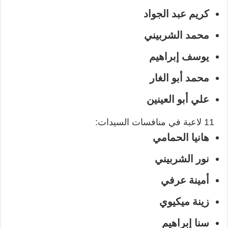
كريم عبد الجواد
محمد الشربيني
يوسف إبراهيم
محمد أبو الغار
علي أبو العينين
11 لاعبة في منافسات السيدات:
هانيا الحمامي
نور الشربيني
أمينة عرفي
زينة ميكيوي
سنا إبراهيم