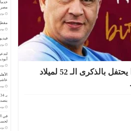
خدمات
مصر..
‏يو
مقطع 
‏يو
فيديو
‏يو
لتدعي
أيودي
‏يو
نادي سيراميكا كليوباترا يحتفل بالذكرى الـ 52 لميلاد
الأهل
عاشو
‏يو
ب
بتصدر
‏يو
في ال
لحسم 
‏يو