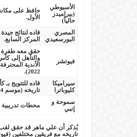
الأسيوطي
حافظ على مكانة
(بيراميدز
الأول.
حالياً)
المصري
قاده لنتائج جيد
البورسعيدي
المركز السابع.
حقق معه طفرة كب
والتأهل إلى كأس 
فيوتشر
الأندية المحترفة
2022).
سيراميكا
قاده للتتويج بـ
كأ
كليوباترا
تاريخه (موسم 2024-2025).
سموحة
و
محطات تدريبية 
إنبي
يُذكر أن علي ماهر قد حقق لق
تاريخه مع فريقين مختلفين (فيو