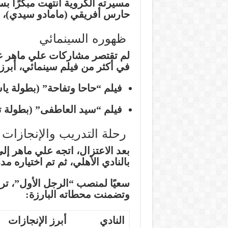
مسيرته الكروية انتهت مبكرًا ب
حارس أفريقي (مامادو سيدي)، م
ظهوره السينمائي
لم تقتصر مشاركات علي ماهر عل
في أكثر من فيلم سينمائي، أبرزه
فيلم “حاحا وتفاحة” (بطولة يا
فيلم “سيد العاطفى” (بطولة 
رحلة التدريب والإنجازات
بعد الاعتزال، اتجه علي ماهر إل
بالنادي الأهلي، ثم تم اختياره مد
سعيًا لمنصب “الرجل الأول”، ترك
وتضمنت محطاته البارزة:
النادي
أبرز الإنجازات