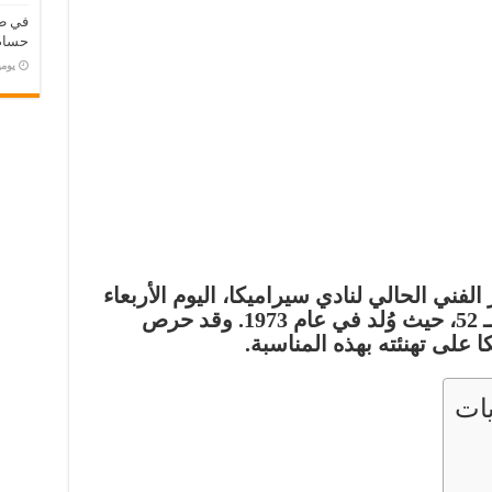
في طر
حسام 
‏يو
 الفني الحالي لنادي سيراميكا، اليوم الأربعاء
الموافق 3 ديسمبر بعيد ميلاده الـ 52، حيث وُلد في عام 1973. وقد حرص
على تهنئته بهذه المناسبة.
ات