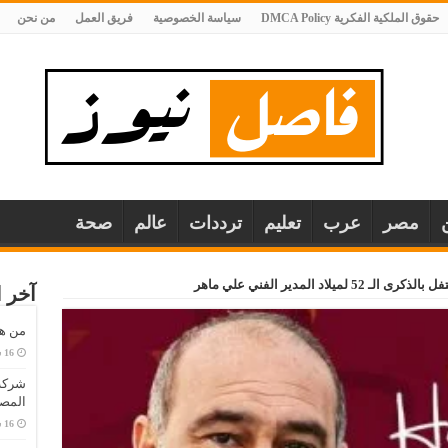
حقوق الملكية الفكرية DMCA Policy
سياسة الخصوصية
فريق العمل
من نحن
مصر
عرب
تعليم
ترددات
عالم
صحة
ميلاد المدير الفني علي ماهر
آخر ا
من هو
المصا