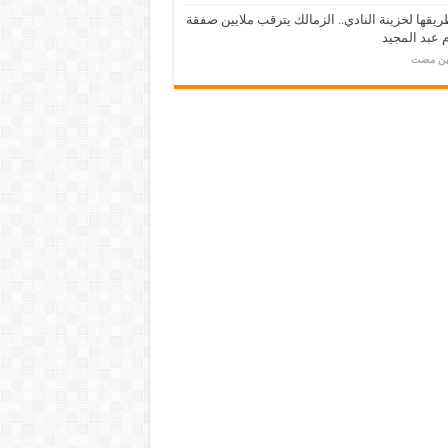
يقها لخزينة النادي.. الزمالك يترقب ملايين صفقة
عبد المجيد
مين مضت