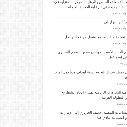
 الإسعاف الخاص والرعاية المركزة المنزلية في
 نقلة جديدة في الرعاية الصحية العاجلة
م واحد مضت
كايو البرازيلي
م واحد مضت
 فضيحة مياده محمد يشعل مواقع التواصل
م واحد مضت
م الجناح الأيسر.. مودرن سبورت يضم النيجيري
لي إسماعيل
مين مضت
ي يمطر شباك النجوم بستة أهداف ودياً دون إمام
ر
مين مضت
ـ 34 ميدالية.. وزير الرياضة يهنيء اتحاد الشطرنج
 البطولة العربية
مين مضت
ساعات المقبلة.. سيف الجزيري إلى الإمارات
انضمامه لنادي حتا
مين مضت