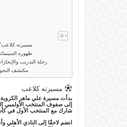
مسيرته كلاعب
ظهوره السينمائ
رحلة التدريب والإنجازا
مكتشف النجو
مسيرته كلاعب
بدأت مسيرة علي ماهر الكروية
إلى صفوف
المنتخب الأولمبي
ال
شارك مع
المنتخب الأول
في كأس ا
انضم لاحقًا إلى
النادي الأهلي
وأص