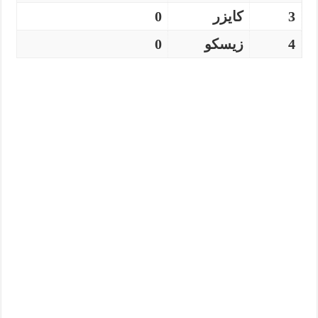
3
كايزر
0
4
زيسكو
0