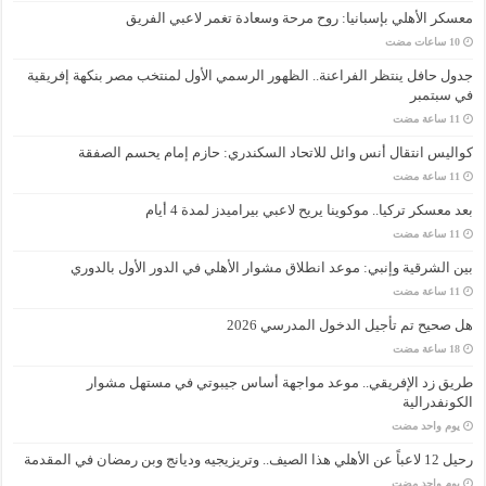
معسكر الأهلي بإسبانيا: روح مرحة وسعادة تغمر لاعبي الفريق
جدول حافل ينتظر الفراعنة.. الظهور الرسمي الأول لمنتخب مصر بنكهة إفريقية
في سبتمبر
كواليس انتقال أنس وائل للاتحاد السكندري: حازم إمام يحسم الصفقة
بعد معسكر تركيا.. موكوينا يريح لاعبي بيراميدز لمدة 4 أيام
بين الشرقية وإنبي: موعد انطلاق مشوار الأهلي في الدور الأول بالدوري
هل صحيح تم تأجيل الدخول المدرسي 2026
طريق زد الإفريقي.. موعد مواجهة أساس جيبوتي في مستهل مشوار
الكونفدرالية
‏يوم واحد مضت
رحيل 12 لاعباً عن الأهلي هذا الصيف.. وتريزيجيه وديانج وبن رمضان في المقدمة
‏يوم واحد مضت