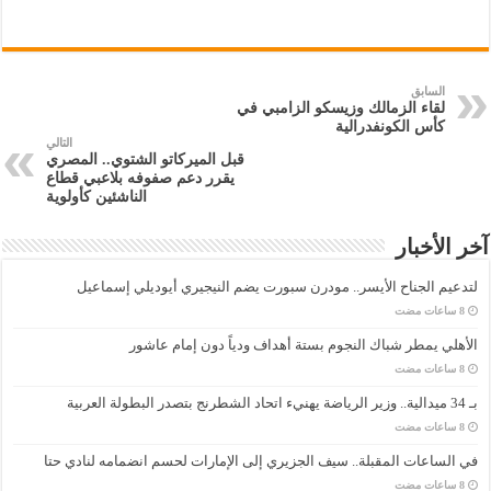
السابق
لقاء الزمالك وزيسكو الزامبي في
كأس الكونفدرالية
التالي
قبل الميركاتو الشتوي.. المصري
يقرر دعم صفوفه بلاعبي قطاع
الناشئين كأولوية
آخر الأخبار
لتدعيم الجناح الأيسر.. مودرن سبورت يضم النيجيري أيوديلي إسماعيل
الأهلي يمطر شباك النجوم بستة أهداف ودياً دون إمام عاشور
بـ 34 ميدالية.. وزير الرياضة يهنيء اتحاد الشطرنج بتصدر البطولة العربية
في الساعات المقبلة.. سيف الجزيري إلى الإمارات لحسم انضمامه لنادي حتا