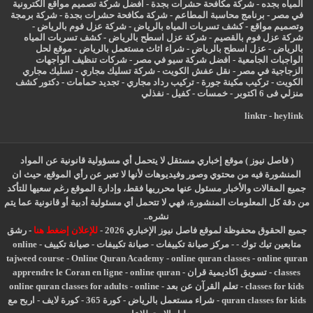
المياه بجده
-
شركة مكافحة حشرات بجدة
-
افضل شركة تصميم مواقع الكترونية
في مصر
-
برنامج محاسبة المطاعم
-
شركة مكافحة حشرات بجدة
-
شركة برمجة
وتصميم مواقع
-
كشف تسربات المياه بالرياض
-
شركة عزل فوم بالرياض
-
شركة عزل فوم بالقصيم
-
شركة عزل اسطح بالرياض
-
كشف تسربات المياه
بالرياض
-
عزل
اسطح بالرياض
-
شراء اثاث مستعمل بالرياض
-
موقع لحل
الواجبات الجامعية
-
افضل شركة سيو في مصر
-
شركات تنظيف الواجهات
الزجاجية في مصر
-
نقل عفش الكويت
-
شركة تسليك مجاري
-
تسليك مجاري
الكويت
-
تركيب مكينة جورة
-
تركيب رداد مجاري
-
تجديد حمامات
-
دكتور كشف
منزلي فى 6 اكتوبر
-
خمسات
-
كفيل
-
نفذلي
linktr
-
heylink
( فاصل نيوز ) موقع إخباري مستقل لا يتحمل أي مسؤولية قانونية عن المواد
المنشورة فيه من محتوي وصور وفيديوهات لأنها لا تعبر عن رأي الموقع، حيث ان
جميع المقالات والأخبار مسئول عنها محرريها فقط، وإدارة الموقع رغم سعيها للتأكد
من دقة كل المعلومات المنشورة، فهي لا تتحمل أي مسئولية أدبية أو قانونية عما يتم
نشره..
جميع الحقوق محفوظة لموقع فاصل نيوز الإخباري 2026 -
للإعلان إضغط هنا
-
رشق
متابعين تيك توك
-
-
مركز صيانة تكييفات
-
صيانة تكييفات
-
صيانة تكييف
-
online
tajweed course
-
Online Quran Academy
-
online quran classes
-
online quran
classes
-
تسويق اكاديمية قران
-
online quran
-
apprendre le Coran en ligne
classes for kids
-
تعلم القرآن عن بعد
-
online
-
online quran classes for adults
quran classes for kids
-
شراء مستعمل بالرياض
-
كورة 365
-
كورة لايف
-
اربح مع