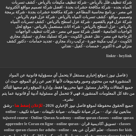
شركة تنظيف فلل بالرياض
-
شركة تنظيف مكيفات بالرياض
-
كشف تسربات
المياه بجده
-
شركة مكافحة حشرات بجدة
-
افضل شركة تصميم مواقع الكترونية
في مصر
-
برنامج محاسبة المطاعم
-
شركة مكافحة حشرات بجدة
-
شركة برمجة
وتصميم مواقع
-
كشف تسربات المياه بالرياض
-
شركة عزل فوم بالرياض
-
شركة عزل فوم بالقصيم
-
شركة عزل اسطح بالرياض
-
كشف تسربات المياه
بالرياض
-
عزل
اسطح بالرياض
-
شراء اثاث مستعمل بالرياض
-
موقع لحل
الواجبات الجامعية
-
افضل شركة سيو في مصر
-
شركات تنظيف الواجهات
الزجاجية في مصر
-
نقل عفش الكويت
-
شركة تسليك مجاري
-
تسليك مجاري
الكويت
-
تركيب مكينة جورة
-
تركيب رداد مجاري
-
تجديد حمامات
-
دكتور كشف
منزلي فى 6 اكتوبر
-
خمسات
-
كفيل
-
نفذلي
linktr
-
heylink
( فاصل نيوز ) موقع إخباري مستقل لا يتحمل أي مسؤولية قانونية عن المواد
المنشورة فيه من محتوي وصور وفيديوهات لأنها لا تعبر عن رأي الموقع، حيث ان
جميع المقالات والأخبار مسئول عنها محرريها فقط، وإدارة الموقع رغم سعيها للتأكد
من دقة كل المعلومات المنشورة، فهي لا تتحمل أي مسئولية أدبية أو قانونية عما يتم
نشره..
جميع الحقوق محفوظة لموقع فاصل نيوز الإخباري 2026 -
للإعلان إضغط هنا
-
رشق
متابعين تيك توك
-
-
مركز صيانة تكييفات
-
صيانة تكييفات
-
صيانة تكييف
-
online
tajweed course
-
Online Quran Academy
-
online quran classes
-
online quran
classes
-
تسويق اكاديمية قران
-
online quran
-
apprendre le Coran en ligne
classes for kids
-
تعلم القرآن عن بعد
-
online
-
online quran classes for adults
quran classes for kids
-
شراء مستعمل بالرياض
-
كورة 365
-
كورة لايف
-
اربح مع