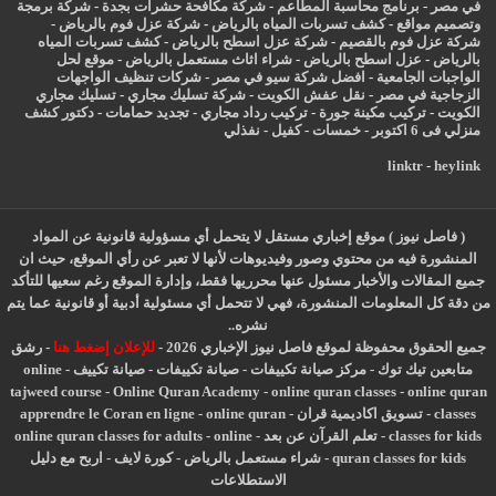
في مصر
-
برنامج محاسبة المطاعم
-
شركة مكافحة حشرات بجدة
-
شركة برمجة
وتصميم مواقع
-
كشف تسربات المياه بالرياض
-
شركة عزل فوم بالرياض
-
شركة عزل فوم بالقصيم
-
شركة عزل اسطح بالرياض
-
كشف تسربات المياه
بالرياض
-
عزل
اسطح بالرياض
-
شراء اثاث مستعمل بالرياض
-
موقع لحل
الواجبات الجامعية
-
افضل شركة سيو في مصر
-
شركات تنظيف الواجهات
الزجاجية في مصر
-
نقل عفش الكويت
-
شركة تسليك مجاري
-
تسليك مجاري
الكويت
-
تركيب مكينة جورة
-
تركيب رداد مجاري
-
تجديد حمامات
-
دكتور كشف
منزلي فى 6 اكتوبر
-
خمسات
-
كفيل
-
نفذلي
linktr
-
heylink
( فاصل نيوز ) موقع إخباري مستقل لا يتحمل أي مسؤولية قانونية عن المواد
المنشورة فيه من محتوي وصور وفيديوهات لأنها لا تعبر عن رأي الموقع، حيث ان
جميع المقالات والأخبار مسئول عنها محرريها فقط، وإدارة الموقع رغم سعيها للتأكد
من دقة كل المعلومات المنشورة، فهي لا تتحمل أي مسئولية أدبية أو قانونية عما يتم
نشره..
جميع الحقوق محفوظة لموقع فاصل نيوز الإخباري 2026 -
للإعلان إضغط هنا
-
رشق
متابعين تيك توك
-
مركز صيانة تكييفات
-
صيانة تكييفات
-
صيانة تكييف
-
online
tajweed course
-
Online Quran Academy
-
online quran classes
-
online quran
classes
-
تسويق اكاديمية قران
-
online quran
-
apprendre le Coran en ligne
classes for kids
-
تعلم القرآن عن بعد
-
online
-
online quran classes for adults
quran classes for kids
-
شراء مستعمل بالرياض
-
كورة لايف
-
اربح مع دليل
الاستطلاعات