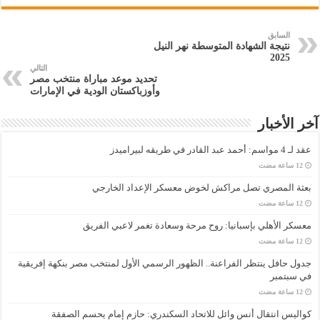
السابق
نتيجة الشهادة المتوسطة نهر النيل
2025
التالي
تحديد موعد مباراة منتخب مصر
وأوزباكستان الودية في الإمارات
آخر الأخبار
عقد لـ 4 مواسم: أحمد عبد القادر في طريقه لبيراميدز
بعثة المصري تصل مراكش لخوض معسكر الإعداد الخارجي
معسكر الأهلي بإسبانيا: روح مرحة وسعادة تغمر لاعبي الفريق
جدول حافل ينتظر الفراعنة.. الظهور الرسمي الأول لمنتخب مصر بنكهة إفريقية
في سبتمبر
كواليس انتقال أنس وائل للاتحاد السكندري: حازم إمام يحسم الصفقة