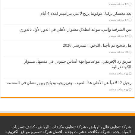
بعد معسكر تركيا.. موكوينا يريح لاعبي بيراميدز لمدة 4 أيام
بين الشرقية وإنبي: موعد انطلاق مشوار الأهلي في الدور الأول بالدوري
هل صحيح تم تأجيل الدخول المدرسي 2026
طريق زد الإفريقي.. موعد مواجهة أساس جيبوتي في مستهل مشوار
الكونفدرالية
‏يوم واحد مضت
رحيل 12 لاعباً عن الأهلي هذا الصيف.. وتريزيجيه وديانج وبن رمضان في المقدمة
‏يوم واحد مضت
شركة تنظيف فلل بالرياض
-
شركة تنظيف مكيفات بالرياض
-
كشف تسربات
المياه بجده
-
شركة مكافحة حشرات بجدة
-
افضل شركة تصميم مواقع الكترونية