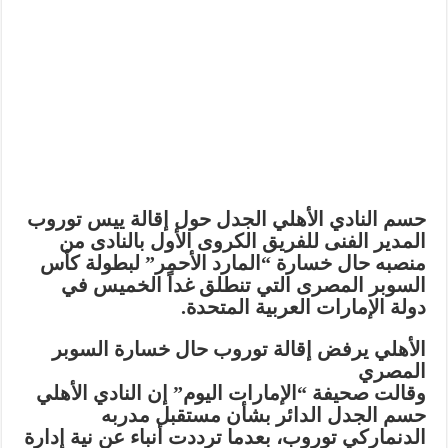
حسم النادي الأهلي الجدل حول إقالة ييس توروب
المدير الفنى للفريق الكروى الأول بالنادى من
منصبه حال خسارة “المارد الأحمر” لبطولة كأس
السوبر المصرى التي تنطلق غداً الخميس في
دولة الإمارات العربية المتحدة.
الأهلي يرفض إقالة توروب حال خسارة السوبر
المصري
وقالت صحيفة “الإمارات اليوم” إن النادي الأهلي
حسم الجدل الدائر بشأن مستقبل مدربه
الدنماركي توروب، بعدما ترددت أنباء عن نية إدارة