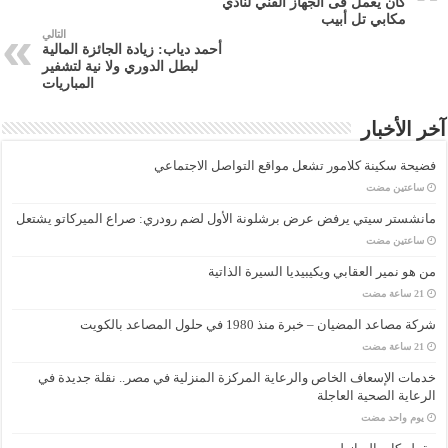
كان يعمل فى الجهاز الفني لنادي
مكابي تل أبيب
التالي
أحمد دياب: زيادة الجائزة المالية
لبطل الدوري ولا نية لتشفير
المباريات
آخر الأخبار
فضيحة سكينة كلامور تشعل مواقع التواصل الاجتماعي
‏ساعتين مضت
مانشستر سيتي يرفض عرض برشلونة الأول لضم رودري: صراع الميركاتو يشتعل
‏ساعتين مضت
من هو نمير العقابي ويكيبيديا السيرة الذاتية
شركة مصاعد المضيان – خبرة منذ 1980 في حلول المصاعد بالكويت
خدمات الإسعاف الخاص والرعاية المركزة المنزلية في مصر.. نقلة جديدة في
الرعاية الصحية العاجلة
‏يوم واحد مضت