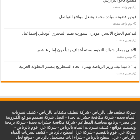
مقطع كايو البرازيلي
‏يوم واحد مضت
فيديو فضيحة مياده محمد يشعل مواقع التواصل
‏يوم واحد مضت
لتدعيم الجناح الأيسر.. مودرن سبورت يضم النيجيري أيوديلي إسماعيل
‏يومين مضت
الأهلي يمطر شباك النجوم بستة أهداف ودياً دون إمام عاشور
‏يومين مضت
بـ 34 ميدالية.. وزير الرياضة يهنيء اتحاد الشطرنج بتصدر البطولة العربية
‏يومين مضت
شركة تنظيف فلل بالرياض
-
شركة تنظيف مكيفات بالرياض
-
كشف تسربات
المياه بجده
-
شركة مكافحة حشرات بجدة
-
افضل شركة تصميم مواقع الكترونية
في مصر
-
برنامج محاسبة المطاعم
-
شركة مكافحة حشرات بجدة
-
شركة برمجة
وتصميم مواقع
-
كشف تسربات المياه بالرياض
-
شركة عزل فوم بالرياض
-
شركة عزل فوم بالقصيم
-
شركة عزل اسطح بالرياض
-
كشف تسربات المياه
بالرياض
-
عزل
اسطح بالرياض
-
شراء اثاث مستعمل بالرياض
-
موقع لحل