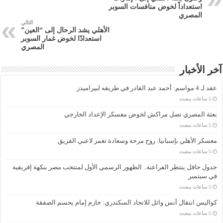
استعداداً لخوض منافسات السوبر
المصري
التالي
الأهلي يشد الرحال إلى “العين”
استعدادًا لخوض غمار السوبر
المصري
آخر الأخبار
عقد لـ 4 مواسم: أحمد عبد القادر في طريقه لبيراميدز
بعثة المصري تصل مراكش لخوض معسكر الإعداد الخارجي
معسكر الأهلي بإسبانيا: روح مرحة وسعادة تغمر لاعبي الفريق
جدول حافل ينتظر الفراعنة.. الظهور الرسمي الأول لمنتخب مصر بنكهة إفريقية
في سبتمبر
كواليس انتقال أنس وائل للاتحاد السكندري: حازم إمام يحسم الصفقة