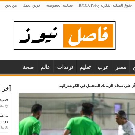
حقوق الملكية الفكرية DMCA Policy
سياسة الخصوصية
فريق العمل
من نحن
مصر
عرب
تعليم
ترددات
عالم
صحة
ّز على صدام الزمالك المحتمل في الكونفدرالية.
آخر ا
فضيحة
‏سا
مانش
رودري
‏سا