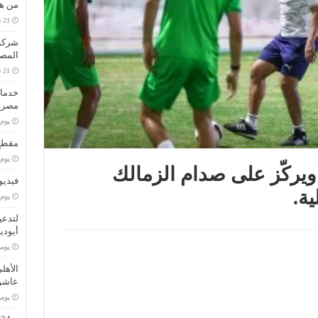
من هو
المصا
خدمات
مصر..
‏يو
مقطع 
‏يو
ويركّز على صدام الزمالك
فيديو
ة.
‏يو
لتدعي
أيودي
‏يو
الأهل
عاشو
‏يو