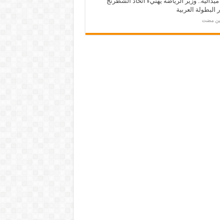
ـ 34 ميدالية.. وزير الرياضة يهنيء اتحاد الشطرنج
 البطولة العربية
مين مضت