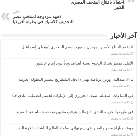
احتفالا بافتتاح المتحف المصرى
الكبير
التالي
ذهبية مزدوجة لمنتخب مصر
للتجديف كلاسيك فى بطولة أفريقيا
آخر الأخبار
لتدعيم الجناح الأيسر.. مودرن سبورت يضم النيجيري أيوديلي إسماعيل
الأهلي يمطر شباك النجوم بستة أهداف ودياً دون إمام عاشور
بـ 34 ميدالية.. وزير الرياضة يهنيء اتحاد الشطرنج بتصدر البطولة العربية
في الساعات المقبلة.. سيف الجزيري إلى الإمارات لحسم انضمامه لنادي حتا
في طريقها لخزينة النادي.. الزمالك يترقب ملايين صفقة حسام عبد المجيد
موعد مباراة مصر والصين في ربع نهائي بطولة العالم للناشئات لكرة اليد