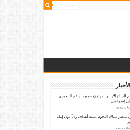
لأخبار
م الجناح الأيسر.. مودرن سبورت يضم النيجيري
لي إسماعيل
ي يمطر شباك النجوم بستة أهداف ودياً دون إمام
ر