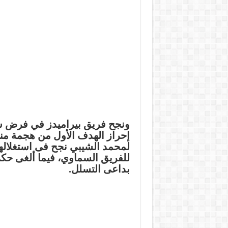
ونجح فريق بيراميدز في فرض سي
لمحمد الشيبي نجح فى استغلاله
للفريق السماوي، فيما ألغى حكم 
بداعى التسلل.