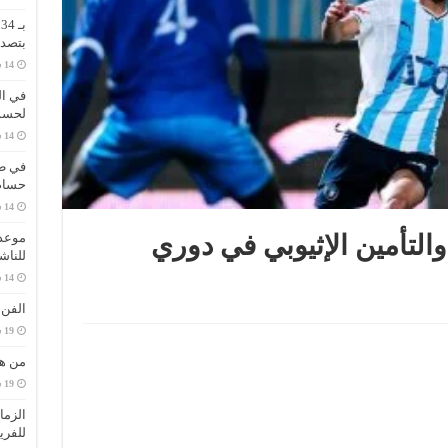
ب
بتصدر
في ال
لحسم 
في طر
حسام 
موعد 
والتأمين الإثيوبي في دوري
للناش
الفن
من هي
الزما
للفري