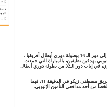
لائحة
للموس
‏يو
تمكن فريق بيراميدز فى التأهل إلي دور الـ 16 ببطولة دوري أبطال أفريقيا ،
ثيوبي بهدفين نظيفين، بالمباراة التي جمعت
الفريقين على استاد الدفاع الجوي، في إياب دور الـ32 من بطولة دوري أبطال
وجاء هدف بيراميدز الأول عن طريق مصطفى زيكو في الدقيقة 11، فيما
أ من أحد مدافعي التأمين الإثيوبي.