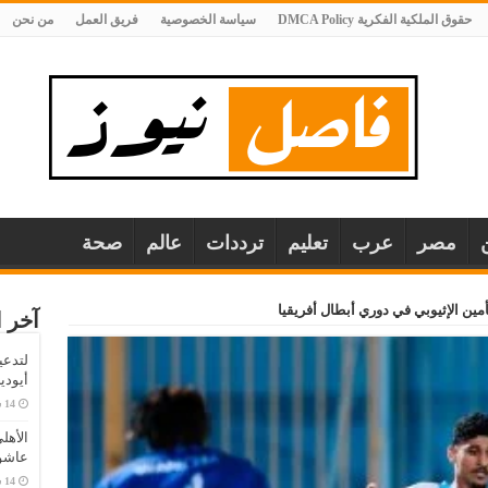
حقوق الملكية الفكرية DMCA Policy
سياسة الخصوصية
فريق العمل
من نحن
مصر
عرب
تعليم
ترددات
عالم
صحة
أمين الإثيوبي في دوري أبطال أفريقيا
آخر ا
لتدعي
أيودي
الأهل
عاشو