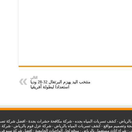
التالي
منتخب اليد يهزم البرتغال 32-28 وديا
استعدادا لبطولة أفريقيا
الرياض
-
كشف تسربات المياه بجده
-
شركة مكافحة حشرات بجدة
-
افضل شركة تصمي
جة وتصميم مواقع
-
كشف تسربات المياه بالرياض
-
شركة عزل فوم بالرياض
-
شركة ع
ض
-
شراء اثاث مستعمل بالرياض
-
موقع لحل الواجبات الجامعية
-
افضل شركة سيو في