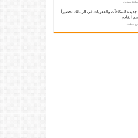
 جديدة للمكافآت والعقوبات في الزمالك تحضيراً
م القادم
مين مضت