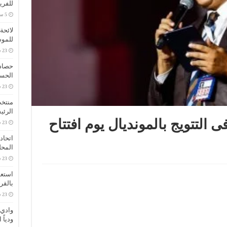
للفري
لائحة
للموس
الحس
الرئ
ى التتويج بالمونديال يوم افتتاح
المح
استعد
بالقري
وادي 
ودياً 