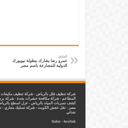
السابق
عمرو رضا يشارك ببطولة نيويورك
الدولية للمصارعة باسم مصر
شركة تنظيف فلل بالرياض
-
شركة تنظيف مكيفات ب
المطاعم
-
شركة مكافحة حشرات بجدة
-
شركة برم
كشف تسربات المياه بالرياض
-
عزل
اسطح بالريا
مصر
-
نقل عفش الكويت
-
شركة تسليك مجاري
-
ت
نفذلي
linktr
-
heylink