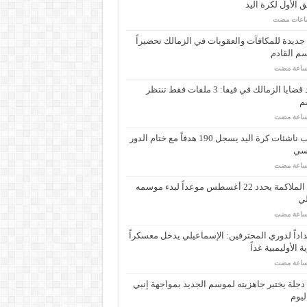
ق الأول لكرة اليد
 جديدة للمكافآت والعقوبات في الزمالك تحضيراً
م القادم
حصاد قضايا الزمالك في فيفا: 3 ملفات فقط تنتظر
م
منتخب ناشئات كرة اليد يسجل 190 هدفاً مع ختام الدور
يسي
اتحاد الملاكمة يحدد 22 أغسطس موعداً لبدء موسمه
لي
اداً لدوري المحترفين: الإسماعيلي يدخل معسكراً
ة الأوليمبية غداً
دجلة يختبر جاهزيته لموسم الجديد بمواجهة إنبي
اليوم