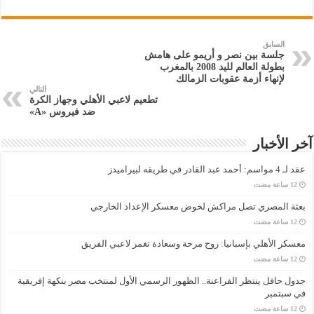
السابق
جلسة بين نصر و أريمو على هامش
بطولة العالم لليد 2008 بالمغرب
لإنهاء أزمة عقوبات الزمالك
التالي
تطعيم لاعبي الأهلي وجهاز الكرة
ضد فيروس «A»
آخر الأخبار
عقد لـ 4 مواسم: أحمد عبد القادر في طريقه لبيراميدز
بعثة المصري تصل مراكش لخوض معسكر الإعداد الخارجي
معسكر الأهلي بإسبانيا: روح مرحة وسعادة تغمر لاعبي الفريق
جدول حافل ينتظر الفراعنة.. الظهور الرسمي الأول لمنتخب مصر بنكهة إفريقية
في سبتمبر