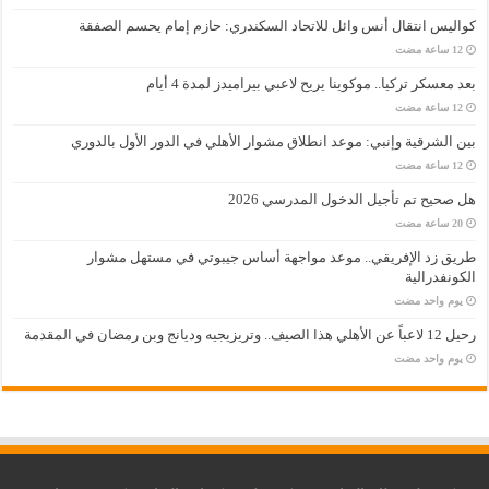
كواليس انتقال أنس وائل للاتحاد السكندري: حازم إمام يحسم الصفقة
بعد معسكر تركيا.. موكوينا يريح لاعبي بيراميدز لمدة 4 أيام
بين الشرقية وإنبي: موعد انطلاق مشوار الأهلي في الدور الأول بالدوري
هل صحيح تم تأجيل الدخول المدرسي 2026
طريق زد الإفريقي.. موعد مواجهة أساس جيبوتي في مستهل مشوار
الكونفدرالية
‏يوم واحد مضت
رحيل 12 لاعباً عن الأهلي هذا الصيف.. وتريزيجيه وديانج وبن رمضان في المقدمة
‏يوم واحد مضت