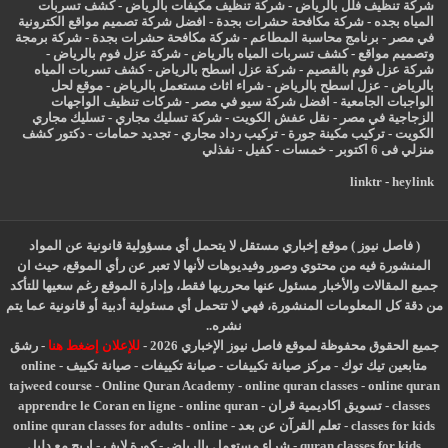
شركة تنظيف فلل بالرياض
-
شركة تنظيف مكيفات بالرياض
-
كشف تسربات
المياه بجده
-
شركة مكافحة حشرات بجدة
-
افضل شركة تصميم مواقع الكترونية
في مصر
-
برنامج محاسبة المطاعم
-
شركة مكافحة حشرات بجدة
-
شركة برمجة
وتصميم مواقع
-
كشف تسربات المياه بالرياض
-
شركة عزل فوم بالرياض
-
شركة عزل فوم بالقصيم
-
شركة عزل اسطح بالرياض
-
كشف تسربات المياه
بالرياض
-
عزل
اسطح بالرياض
-
شراء اثاث مستعمل بالرياض
-
موقع لحل
الواجبات الجامعية
-
افضل شركة سيو في مصر
-
شركات تنظيف الواجهات
الزجاجية في مصر
-
نقل عفش الكويت
-
شركة تسليك مجاري
-
تسليك مجاري
الكويت
-
تركيب مكينة جورة
-
تركيب رداد مجاري
-
تجديد حمامات
-
دكتور كشف
منزلي فى 6 اكتوبر
-
خمسات
-
كفيل
-
نفذلي
linktr
-
heylink
( فاصل نيوز ) موقع إخباري مستقل لا يتحمل أي مسؤولية قانونية عن المواد
المنشورة فيه من محتوي وصور وفيديوهات لأنها لا تعبر عن رأي الموقع، حيث ان
جميع المقالات والأخبار مسئول عنها محرريها فقط، وإدارة الموقع رغم سعيها للتأكد
من دقة كل المعلومات المنشورة، فهي لا تتحمل أي مسئولية أدبية أو قانونية عما يتم
نشره..
جميع الحقوق محفوظة لموقع فاصل نيوز الإخباري 2026 -
للإعلان إضغط هنا
-
رشق
متابعين تيك توك
-
مركز صيانة تكييفات
-
صيانة تكييفات
-
صيانة تكييف
-
online
tajweed course
-
Online Quran Academy
-
online quran classes
-
online quran
classes
-
تسويق اكاديمية قران
-
online quran
-
apprendre le Coran en ligne
classes for kids
-
تعلم القرآن عن بعد
-
online
-
online quran classes for adults
quran classes for kids
-
شراء مستعمل بالرياض
-
كورة لايف
-
اربح مع دليل