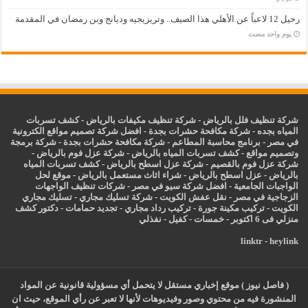
رحيل 12 لاعباً عن الأهلي هذا الصيف.. وتريزيجيه وديانج وبن رمضان في المقدمة
‏يوم واحد مضت
شركة تنظيف فلل بالرياض
-
شركة تنظيف مكيفات بالرياض
-
كشف تسربات
المياه بجده
-
شركة مكافحة حشرات بجدة
-
افضل شركة تصميم مواقع الكترونية
في مصر
-
برنامج محاسبة المطاعم
-
شركة مكافحة حشرات بجدة
-
شركة برمجة
وتصميم مواقع
-
كشف تسربات المياه بالرياض
-
شركة عزل فوم بالرياض
-
شركة عزل فوم بالقصيم
-
شركة عزل اسطح بالرياض
-
كشف تسربات المياه
بالرياض
-
عزل
اسطح بالرياض
-
شراء اثاث مستعمل بالرياض
-
موقع لحل
الواجبات الجامعية
-
افضل شركة سيو في مصر
-
شركات تنظيف الواجهات
الزجاجية في مصر
-
نقل عفش الكويت
-
شركة تسليك مجاري
-
تسليك مجاري
الكويت
-
تركيب مكينة جورة
-
تركيب رداد مجاري
-
تجديد حمامات
-
دكتور كشف
منزلي فى 6 اكتوبر
-
خمسات
-
كفيل
-
نفذلي
linktr
-
heylink
( فاصل نيوز ) موقع إخباري مستقل لا يتحمل أي مسؤولية قانونية عن المواد
المنشورة فيه من محتوي وصور وفيديوهات لأنها لا تعبر عن رأي الموقع، حيث ان