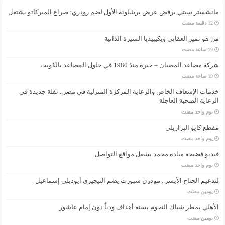
مانشستر سيتي يرفض عرض برشلونة الأول لضم رودري: صراع الميركاتو يشتعل
من هو نمير العقابي ويكيبيديا السيرة الذاتية
شركة مصاعد المضيان – خبرة منذ 1980 في حلول المصاعد بالكويت
خدمات الإسعاف الخاص والرعاية المركزة المنزلية في مصر.. نقلة جديدة في
الرعاية الصحية العاجلة
‏يوم واحد مضت
مقطع كايو البرازيلي
‏يوم واحد مضت
فيديو فضيحة مياده محمد يشعل مواقع التواصل
‏يوم واحد مضت
لتدعيم الجناح الأيسر.. مودرن سبورت يضم النيجيري أيوديلي إسماعيل
‏يومين مضت
الأهلي يمطر شباك النجوم بستة أهداف ودياً دون إمام عاشور
‏يومين مضت