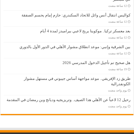
كواليس انتقال أنس وائل للاتحاد السكندري: حازم إمام يحسم الصفقة
بعد معسكر تركيا.. موكوينا يريح لاعبي بيراميدز لمدة 4 أيام
بين الشرقية وإنبي: موعد انطلاق مشوار الأهلي في الدور الأول بالدوري
هل صحيح تم تأجيل الدخول المدرسي 2026
طريق زد الإفريقي.. موعد مواجهة أساس جيبوتي في مستهل مشوار
الكونفدرالية
‏يوم واحد مضت
رحيل 12 لاعباً عن الأهلي هذا الصيف.. وتريزيجيه وديانج وبن رمضان في المقدمة
‏يوم واحد مضت