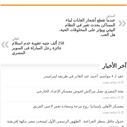
السابق
عندما تقطع أشجار الغابات لبناء
المساكن يحدث تغير في النظام
البيئي ويؤثر على المخلوقات الحية،
هل العب
التالي
250 ألف جنيه عقوبة عدم استلام
جائزة رجل المباراة فى السوبر
المصري
آخر الأخبار
عقد لـ 4 مواسم: أحمد عبد القادر في طريقه لبيراميدز
بعثة المصري تصل مراكش لخوض معسكر الإعداد الخارجي
معسكر الأهلي بإسبانيا: روح مرحة وسعادة تغمر لاعبي الفريق
جدول حافل ينتظر الفراعنة.. الظهور الرسمي الأول لمنتخب مصر بنكهة إفريقية
في سبتمبر