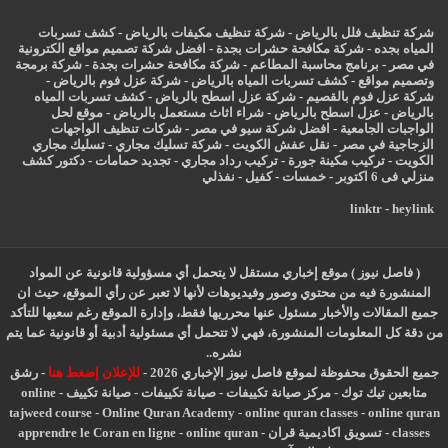
شركة تنظيف فلل بالرياض
-
شركة تنظيف مكيفات بالرياض
-
كشف تسربات
المياه بجده
-
شركة مكافحة حشرات بجدة
-
افضل شركة تصميم مواقع الكترونية
في مصر
-
برنامج محاسبة المطاعم
-
شركة مكافحة حشرات بجدة
-
شركة برمجة
وتصميم مواقع
-
كشف تسربات المياه بالرياض
-
شركة عزل فوم بالرياض
-
شركة عزل فوم بالقصيم
-
شركة عزل اسطح بالرياض
-
كشف تسربات المياه
بالرياض
-
عزل
اسطح بالرياض
-
شراء اثاث مستعمل بالرياض
-
موقع لحل
الواجبات الجامعية
-
افضل شركة سيو في مصر
-
شركات تنظيف الواجهات
الزجاجية في مصر
-
نقل عفش الكويت
-
شركة تسليك مجاري
-
تسليك مجاري
الكويت
-
تركيب مكينة جورة
-
تركيب رداد مجاري
-
تجديد حمامات
-
دكتور كشف
منزلي فى 6 اكتوبر
-
خمسات
-
كفيل
-
نفذلي
linktr
-
heylink
( فاصل نيوز ) موقع إخباري مستقل لا يتحمل أي مسؤولية قانونية عن المواد
المنشورة فيه من محتوي وصور وفيديوهات لأنها لا تعبر عن رأي الموقع، حيث ان
جميع المقالات والأخبار مسئول عنها محرريها فقط، وإدارة الموقع رغم سعيها للتأكد
من دقة كل المعلومات المنشورة، فهي لا تتحمل أي مسئولية أدبية أو قانونية عما يتم
نشره..
جميع الحقوق محفوظة لموقع فاصل نيوز الإخباري 2026 -
للإعلان إضغط هنا
-
رشق
متابعين تيك توك
-
مركز صيانة تكييفات
-
صيانة تكييفات
-
صيانة تكييف
-
online
tajweed course
-
Online Quran Academy
-
online quran classes
-
online quran
classes
-
تسويق اكاديمية قران
-
online quran
-
apprendre le Coran en ligne