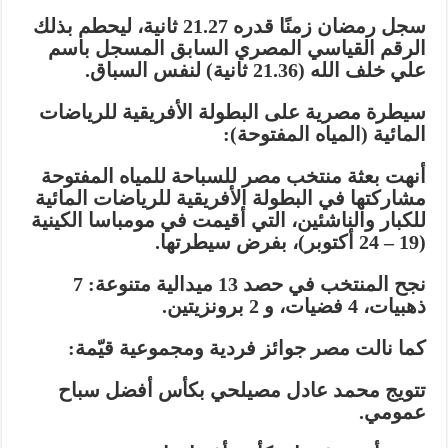
سجل رمضان زمنًا قدره 21.27 ثانية، ليحطم بذلك
الرقم القياسي المصري السابق المسجل باسم
علي خلف الله (21.36 ثانية) لنفس السباق.
سيطرة مصرية على البطولة الأفريقية للرياضات
المائية (المياه المفتوحة):
أنهت بعثة منتخب مصر للسباحة للمياه المفتوحة
مشاركتها في البطولة الأفريقية للرياضات المائية
للكبار والناشئين، التي أقيمت في مومباسا الكينية
(19 – 24 أكتوبر)، بفرض سيطرتها.
نجح المنتخب في حصد 13 ميدالية متنوعة: 7
ذهبيات، 4 فضيات، و 2 برونزيتين.
كما نالت مصر جوائز فردية ومجموعية قيّمة:
تتويج محمد عادل مصيلحي بكأس أفضل سباح
عمومي.