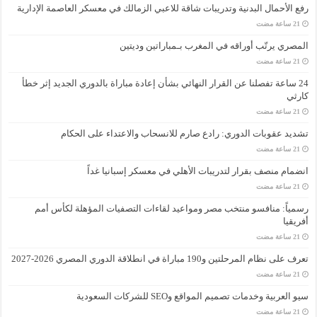
رفع الأحمال البدنية وتدريبات شاقة للاعبي الزمالك في معسكر العاصمة الإدارية
المصري يرتّب أوراقه في المغرب بـمباراتين وديتين
24 ساعة تفصلنا عن القرار النهائي بشأن إعادة مباراة بالدوري الجديد إثر خطأ
كارثي
تشديد عقوبات الدوري: رادع صارم للانسحاب والاعتداء على الحكام
انضمام منصف بقرار لتدريبات الأهلي في معسكر إسبانيا غداً
رسمياً: منافسو منتخب مصر ومواعيد لقاءات التصفيات المؤهلة لكأس أمم
أفريقيا
تعرف على نظام المرحلتين و190 مباراة في انطلاقة الدوري المصري 2026-2027
سيو العربية وخدمات تصميم المواقع وSEO للشركات السعودية