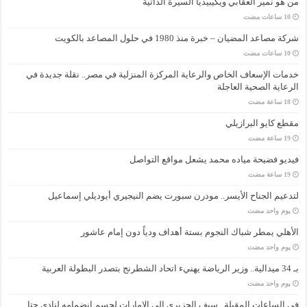
من هو نمير العقابي ويكيبيديا السيرة الذاتية
شركة مصاعد المضيان – خبرة منذ 1980 في حلول المصاعد بالكويت
خدمات الإسعاف الخاص والرعاية المركزة المنزلية في مصر.. نقلة جديدة في
الرعاية الصحية العاجلة
مقطع كايو البرازيلي
فيديو فضيحة مياده محمد يشعل مواقع التواصل
لتدعيم الجناح الأيسر.. مودرن سبورت يضم النيجيري أيوديلي إسماعيل
‏يوم واحد مضت
الأهلي يمطر شباك النجوم بستة أهداف ودياً دون إمام عاشور
‏يوم واحد مضت
بـ 34 ميدالية.. وزير الرياضة يهنيء اتحاد الشطرنج بتصدر البطولة العربية
‏يوم واحد مضت
في الساعات المقبلة.. سيف الجزيري إلى الإمارات لحسم انضمامه لنادي حتا