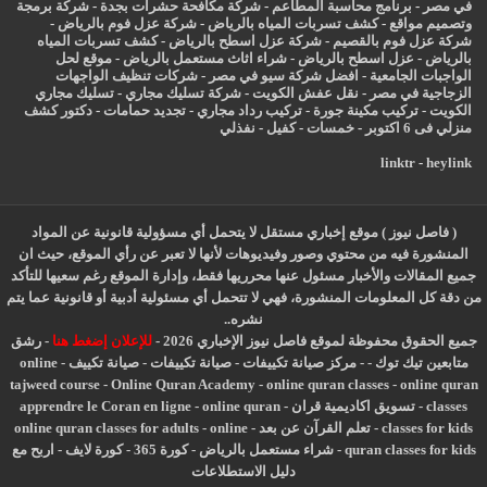
في مصر
-
برنامج محاسبة المطاعم
-
شركة مكافحة حشرات بجدة
-
شركة برمجة
وتصميم مواقع
-
كشف تسربات المياه بالرياض
-
شركة عزل فوم بالرياض
-
شركة عزل فوم بالقصيم
-
شركة عزل اسطح بالرياض
-
كشف تسربات المياه
بالرياض
-
عزل
اسطح بالرياض
-
شراء اثاث مستعمل بالرياض
-
موقع لحل
الواجبات الجامعية
-
افضل شركة سيو في مصر
-
شركات تنظيف الواجهات
الزجاجية في مصر
-
نقل عفش الكويت
-
شركة تسليك مجاري
-
تسليك مجاري
الكويت
-
تركيب مكينة جورة
-
تركيب رداد مجاري
-
تجديد حمامات
-
دكتور كشف
منزلي فى 6 اكتوبر
-
خمسات
-
كفيل
-
نفذلي
linktr
-
heylink
( فاصل نيوز ) موقع إخباري مستقل لا يتحمل أي مسؤولية قانونية عن المواد
المنشورة فيه من محتوي وصور وفيديوهات لأنها لا تعبر عن رأي الموقع، حيث ان
جميع المقالات والأخبار مسئول عنها محرريها فقط، وإدارة الموقع رغم سعيها للتأكد
من دقة كل المعلومات المنشورة، فهي لا تتحمل أي مسئولية أدبية أو قانونية عما يتم
نشره..
جميع الحقوق محفوظة لموقع فاصل نيوز الإخباري 2026 -
للإعلان إضغط هنا
-
رشق
متابعين تيك توك
-
-
مركز صيانة تكييفات
-
صيانة تكييفات
-
صيانة تكييف
-
online
tajweed course
-
Online Quran Academy
-
online quran classes
-
online quran
classes
-
تسويق اكاديمية قران
-
online quran
-
apprendre le Coran en ligne
classes for kids
-
تعلم القرآن عن بعد
-
online
-
online quran classes for adults
quran classes for kids
-
شراء مستعمل بالرياض
-
كورة 365
-
كورة لايف
-
اربح مع
دليل الاستطلاعات