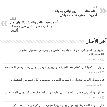
السابق
ختام منافسات ربع نهائي بطولة
أمريكا المفتوحة للاسكواش
التالي
أحمد عبد القادر والعش يقتربان من
منتخب مصر الثانى فى معسكر
أكتوبر
آخر الأخبار
طريق زد الإفريقي.. موعد مواجهة أساس جيبوتي في مستهل مشوار
الكونفدرالية
رحيل 12 لاعباً عن الأهلي هذا الصيف.. وتريزيجيه وديانج وبن رمضان في المقدمة
في بطولة العالم بتشيلي.. ناشئات الطائرة يسقطن أمام نظيرهن التشيكي
بقرار من أشرف خضر.. الإسماعيلي يعلن موعد انطلاق معسكر دوري المحترفين
قبل العودة للقاهرة.. بيراميدز يواجه ريزا سبورت التركي في ختام معسكره