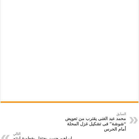
السابق
محمد عبد الغنى يقترب من تعويض
“شوشة” فى تشكيل غزل المحلة
أمام الحرس
التالي
إبراهيم حسن يحتفل بخطوبة ابنته