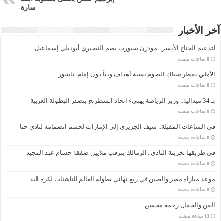
سارة
آخر الأخبار
لتدعيم الجناح الأيسر.. مودرن سبورت يضم النيجيري أيوديلي إسماعيل
الأهلي يمطر شباك النجوم بستة أهداف ودياً دون إمام عاشور
بـ 34 ميدالية.. وزير الرياضة يهنيء اتحاد الشطرنج بتصدر البطولة العربية
في الساعات المقبلة.. سيف الجزيري إلى الإمارات لحسم انضمامه لنادي حتا
في طريقها لخزينة النادي.. الزمالك يترقب ملايين صفقة حسام عبد المجيد
موعد مباراة مصر والصين في ربع نهائي بطولة العالم للناشئات لكرة اليد
الفن والجمال رحمة محسن