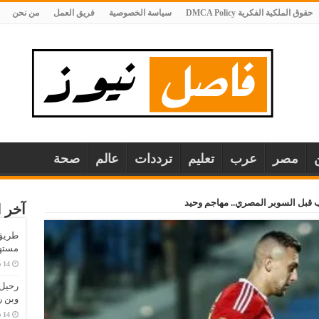
حقوق الملكية الفكرية DMCA Policy
سياسة الخصوصية
فريق العمل
من نحن
مصر
عرب
تعليم
ترددات
عالم
صحة
آخر ا
طريق 
مستهل
وبن 