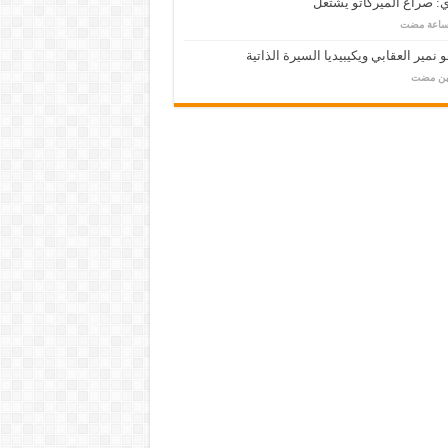
: صراع الميركاتو يشتعل
 نمير العقابي ويكيبيديا السيرة الذاتية
مين مضت