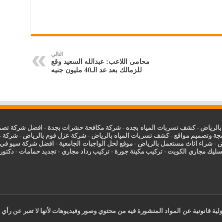
التالي
محامى اللاعب: عبدالله السعيد وقع
للزمالك بعد عد الـ40 مليون جنيه
الرياض
-
كشف تسربات المياه بجده
-
شركة مكافحة حشرات بجدة
-
افضل شركة تصمي
جة وتصميم مواقع
-
كشف تسربات المياه بالرياض
-
شركة عزل فوم بالرياض
-
شركة ع
ض
-
شراء اثاث مستعمل بالرياض
-
موقع لحل الواجبات الجامعية
-
افضل شركة سيو في
سليك مجاري الكويت
-
تركيب مكينة جورة
-
تركيب رداد مجاري
-
تجديد حمامات
-
دكتور ك
ية قانونية عن المواد المنشورة فيه من محتوي وصور وفيديوهات لأنها لا تعبر عن رأي 