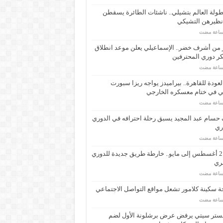
ولة العالم بتشيلي.. ناشئات الطائرة يسقطن
نظيرهن التشيكي
 من أشرف خضر.. الإسماعيلي يعلن موعد انطلاق
ر دوري المحترفين
لعودة للقاهرة.. بيراميدز يواجه ريزا سبورت
ي في ختام معسكره الخارجي
حسام عبد المجيد يسبق رحلة احترافه في الدوري
اري
من 21 أغسطس إلى مايو.. خارطة طريق جديدة للدوري
ري
 سكينة كلامور تشعل مواقع التواصل الاجتماعي
ستر سيتي يرفض عرض برشلونة الأول لضم