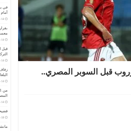
في بط
أمام 
بقرار
معسك
قبل ا
الترك
زفاف 
وروب قبل السوبر المصري..
البلغ
المص
فضيحة
مانش