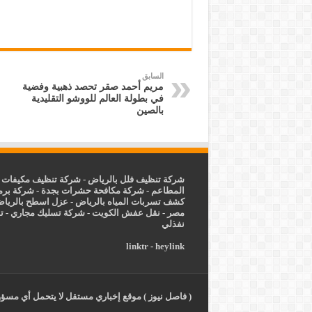
السابق
مريم أحمد صقر تحصد ذهبية وفضية
في بطولة العالم للووشو التقليدية
بالصين
شركة تنظيف فلل بالرياض
-
شركة تنظيف مكيفات ب
المطاعم
-
شركة مكافحة حشرات بجدة
-
شركة برم
كشف تسربات المياه بالرياض
-
عزل
اسطح بالريا
مصر
-
نقل عفش الكويت
-
شركة تسليك مجاري
-
ت
نفذلي
linktr
-
heylink
( فاصل نيوز ) موقع إخباري مستقل لا يتحمل أي مسؤول