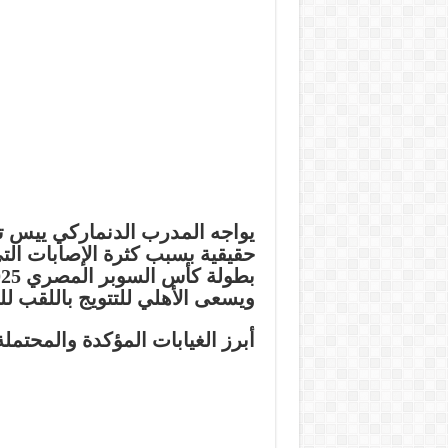
يواجه المدرب الدنماركي ييس تو
حقيقية بسبب كثرة الإصابات ا
ويسعى الأهلي للتتويج باللقب لل
أبرز الغيابات المؤكدة والمحتملة