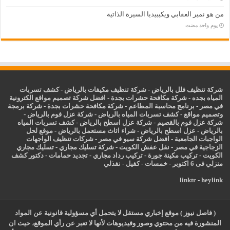
من هو نمير العقابي ويكيبيديا السيرة الذاتية
‏يوم واحد مضت
شركة تنظيف فلل بالرياض
-
شركة تنظيف مكيفات بالرياض
-
كشف تسربات
المياه بجده
-
شركة مكافحة حشرات بجدة
-
افضل شركة تصميم مواقع الكترونية
في مصر
-
برنامج محاسبة المطاعم
-
شركة مكافحة حشرات بجدة
-
شركة برمجة
وتصميم مواقع
-
كشف تسربات المياه بالرياض
-
شركة عزل فوم بالرياض
-
شركة عزل فوم بالقصيم
-
شركة عزل اسطح بالرياض
-
كشف تسربات المياه
بالرياض
-
عزل
اسطح بالرياض
-
شراء اثاث مستعمل بالرياض
-
موقع لحل
الواجبات الجامعية
-
افضل شركة سيو في مصر
-
شركات تنظيف الواجهات
الزجاجية في مصر
-
نقل عفش الكويت
-
شركة تسليك مجاري
-
تسليك مجاري
الكويت
-
تركيب مكينة جورة
-
تركيب رداد مجاري
-
تجديد حمامات
-
دكتور كشف
منزلي فى 6 اكتوبر
-
خمسات
-
كفيل
-
نفذلي
linktr
-
heylink
( فاصل نيوز ) موقع إخباري مستقل لا يتحمل أي مسؤولية قانونية عن المواد
المنشورة فيه من محتوي وصور وفيديوهات لأنها لا تعبر عن رأي الموقع، حيث ان