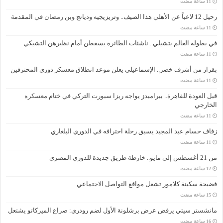
رحيل 12 لاعباً عن الأهلي هذا الصيف.. وتريزيجيه وديانج وبن رمضان في المقدمة
في بطولة العالم بتشيلي.. ناشئات الطائرة يسقطن أمام نظيرهن التشيكي
بقرار من أشرف خضر.. الإسماعيلي يعلن موعد انطلاق معسكر دوري المحترفين
قبل العودة للقاهرة.. بيراميدز يواجه ريزا سبورت التركي في ختام معسكره
الخارجي
زفاف حسام عبد المجيد يسبق رحلة احترافه في الدوري البلغاري
من 21 أغسطس إلى مايو.. خارطة طريق جديدة للدوري المصري
فضيحة سكينة كلامور تشعل مواقع التواصل الاجتماعي
مانشستر سيتي يرفض عرض برشلونة الأول لضم رودري: صراع الميركاتو يشتعل