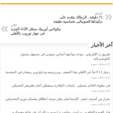
السابق
75 دقيقة.. الزمالك يتقدم على
ديكيداها الصومالى بخماسية نظيفة
التالي
نيكولاس أوربيك محلل الأداء الجديد
فى جهاز توروب بالأهلى
آخر الأخبار
طريق زد الإفريقي.. موعد مواجهة أساس جيبوتي في مستهل مشوار
الكونفدرالية
رحيل 12 لاعباً عن الأهلي هذا الصيف.. وتريزيجيه وديانج وبن رمضان في المقدمة
في بطولة العالم بتشيلي.. ناشئات الطائرة يسقطن أمام نظيرهن التشيكي
بقرار من أشرف خضر.. الإسماعيلي يعلن موعد انطلاق معسكر دوري المحترفين
قبل العودة للقاهرة.. بيراميدز يواجه ريزا سبورت التركي في ختام معسكره