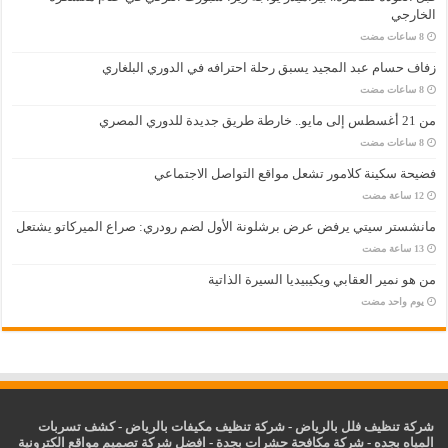
الخارجي
زفاف حسام عبد المجيد يسبق رحلة احترافه في الدوري البلغاري
من 21 أغسطس إلى مايو.. خارطة طريق جديدة للدوري المصري
فضيحة سكينة كلامور تشعل مواقع التواصل الاجتماعي
مانشستر سيتي يرفض عرض برشلونة الأول لضم رودري: صراع الميركاتو يشتعل
من هو نمير العقابي ويكيبيديا السيرة الذاتية
‏يوم واحد مضت
شركة تنظيف فلل بالرياض
-
شركة تنظيف مكيفات بالرياض
-
كشف تسربات
المياه بجده
-
شركة مكافحة حشرات بجدة
-
افضل شركة تصميم مواقع الكترونية