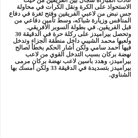
عادت المباراة سجال بين الفريقين من حيث
الاستحواذ على الكرة ونقل الكرات في محاولة
جس نبض من لاعبي الفريقين وفتح ثغرة في دفاع
المنافس وزيارة شباكه، وسط تأمين دفاعي من
قبل الفريقين. في بطولة السوبر الأفريقي.
وتحصل بيراميدز على ركلة حرة في الدقيقة 30
ولعبها محمد الشيبي داخل منطقة الجزاء وتدخل
فيها أحمد سامي ولكن أشار الحكم بخطأ لصالح
نهضة بركان بسبب التدخل القوي من لاعب
بيراميدز، وهدد باسين لاعب نهضة بركان مرمى
بيراميدز بتسديدة في الدقيقة 33 ولكن أمسك بها
الشناوي.