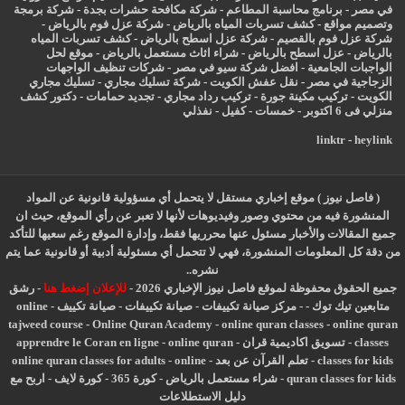
في مصر
-
برنامج محاسبة المطاعم
-
شركة مكافحة حشرات بجدة
-
شركة برمجة
وتصميم مواقع
-
كشف تسربات المياه بالرياض
-
شركة عزل فوم بالرياض
-
شركة عزل فوم بالقصيم
-
شركة عزل اسطح بالرياض
-
كشف تسربات المياه
بالرياض
-
عزل
اسطح بالرياض
-
شراء اثاث مستعمل بالرياض
-
موقع لحل
الواجبات الجامعية
-
افضل شركة سيو في مصر
-
شركات تنظيف الواجهات
الزجاجية في مصر
-
نقل عفش الكويت
-
شركة تسليك مجاري
-
تسليك مجاري
الكويت
-
تركيب مكينة جورة
-
تركيب رداد مجاري
-
تجديد حمامات
-
دكتور كشف
منزلي فى 6 اكتوبر
-
خمسات
-
كفيل
-
نفذلي
linktr
-
heylink
( فاصل نيوز ) موقع إخباري مستقل لا يتحمل أي مسؤولية قانونية عن المواد
المنشورة فيه من محتوي وصور وفيديوهات لأنها لا تعبر عن رأي الموقع، حيث ان
جميع المقالات والأخبار مسئول عنها محرريها فقط، وإدارة الموقع رغم سعيها للتأكد
من دقة كل المعلومات المنشورة، فهي لا تتحمل أي مسئولية أدبية أو قانونية عما يتم
نشره..
جميع الحقوق محفوظة لموقع فاصل نيوز الإخباري 2026 -
للإعلان إضغط هنا
-
رشق
متابعين تيك توك
-
-
مركز صيانة تكييفات
-
صيانة تكييفات
-
صيانة تكييف
-
online
tajweed course
-
Online Quran Academy
-
online quran classes
-
online quran
classes
-
تسويق اكاديمية قران
-
online quran
-
apprendre le Coran en ligne
classes for kids
-
تعلم القرآن عن بعد
-
online
-
online quran classes for adults
quran classes for kids
-
شراء مستعمل بالرياض
-
كورة 365
-
كورة لايف
-
اربح مع
دليل الاستطلاعات