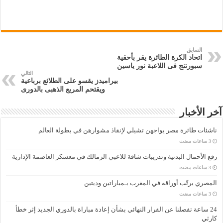
السابق
اتحاد الكرة الطائرة يقر بأحقية
سبورتنج فى اللاعبة نور ياسين
التالي
بيراميدز يقسو على الطلائع برباعية
ويقتحم المربع الذهبى بالدورى
آخر الأخبار
ناشئات طائرة مصر يواجهن تشيلي لإنقاذ مشوارهن في بطولة العالم
رفع الأحمال البدنية وتدريبات شاقة للاعبي الزمالك في معسكر العاصمة الإدارية
المصري يرتّب أوراقه في المغرب بـمباراتين وديتين
24 ساعة تفصلنا عن القرار النهائي بشأن إعادة مباراة بالدوري الجديد إثر خطأ
كارثي