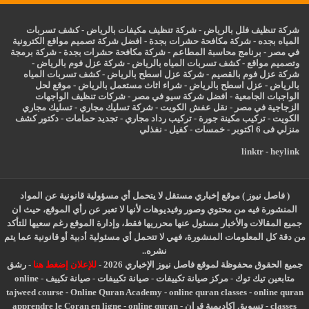
شركة تنظيف فلل بالرياض
-
شركة تنظيف مكيفات بالرياض
-
كشف تسربات
المياه بجده
-
شركة مكافحة حشرات بجدة
-
افضل شركة تصميم مواقع الكترونية
في مصر
-
برنامج محاسبة المطاعم
-
شركة مكافحة حشرات بجدة
-
شركة برمجة
وتصميم مواقع
-
كشف تسربات المياه بالرياض
-
شركة عزل فوم بالرياض
-
شركة عزل فوم بالقصيم
-
شركة عزل اسطح بالرياض
-
كشف تسربات المياه
بالرياض
-
عزل
اسطح بالرياض
-
شراء اثاث مستعمل بالرياض
-
موقع لحل
الواجبات الجامعية
-
افضل شركة سيو في مصر
-
شركات تنظيف الواجهات
الزجاجية في مصر
-
نقل عفش الكويت
-
شركة تسليك مجاري
-
تسليك مجاري
الكويت
-
تركيب مكينة جورة
-
تركيب رداد مجاري
-
تجديد حمامات
-
دكتور كشف
منزلي فى 6 اكتوبر
-
خمسات
-
كفيل
-
نفذلي
linktr
-
heylink
( فاصل نيوز ) موقع إخباري مستقل لا يتحمل أي مسؤولية قانونية عن المواد
المنشورة فيه من محتوي وصور وفيديوهات لأنها لا تعبر عن رأي الموقع، حيث ان
جميع المقالات والأخبار مسئول عنها محرريها فقط، وإدارة الموقع رغم سعيها للتأكد
من دقة كل المعلومات المنشورة، فهي لا تتحمل أي مسئولية أدبية أو قانونية عما يتم
نشره..
جميع الحقوق محفوظة لموقع فاصل نيوز الإخباري 2026 -
للإعلان إضغط هنا
-
رشق
متابعين تيك توك
-
مركز صيانة تكييفات
-
صيانة تكييفات
-
صيانة تكييف
-
online
tajweed course
-
Online Quran Academy
-
online quran classes
-
online quran
classes
-
تسويق اكاديمية قران
-
online quran
-
apprendre le Coran en ligne