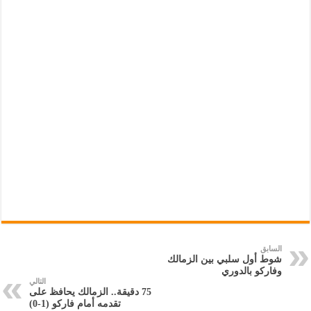
السابق
شوط أول سلبي بين الزمالك
وفاركو بالدوري
التالي
75 دقيقة.. الزمالك يحافظ على
تقدمه أمام فاركو (1-0)