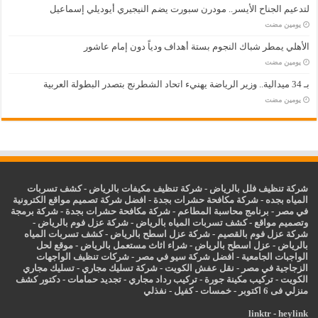
لتدعيم الجناح الأيسر.. مودرن سبورت يضم النيجيري أيوديلي إسماعيل
‏يومين مضت
الأهلي يمطر شباك النجوم بستة أهداف ودياً دون إمام عاشور
‏يومين مضت
بـ 34 ميدالية.. وزير الرياضة يهنيء اتحاد الشطرنج بتصدر البطولة العربية
‏يومين مضت
شركة تنظيف فلل بالرياض
-
شركة تنظيف مكيفات بالرياض
-
كشف تسربات
المياه بجده
-
شركة مكافحة حشرات بجدة
-
افضل شركة تصميم مواقع الكترونية
في مصر
-
برنامج محاسبة المطاعم
-
شركة مكافحة حشرات بجدة
-
شركة برمجة
وتصميم مواقع
-
كشف تسربات المياه بالرياض
-
شركة عزل فوم بالرياض
-
شركة عزل فوم بالقصيم
-
شركة عزل اسطح بالرياض
-
كشف تسربات المياه
بالرياض
-
عزل
اسطح بالرياض
-
شراء اثاث مستعمل بالرياض
-
موقع لحل
الواجبات الجامعية
-
افضل شركة سيو في مصر
-
شركات تنظيف الواجهات
الزجاجية في مصر
-
نقل عفش الكويت
-
شركة تسليك مجاري
-
تسليك مجاري
الكويت
-
تركيب مكينة جورة
-
تركيب رداد مجاري
-
تجديد حمامات
-
دكتور كشف
منزلي فى 6 اكتوبر
-
خمسات
-
كفيل
-
نفذلي
linktr
-
heylink