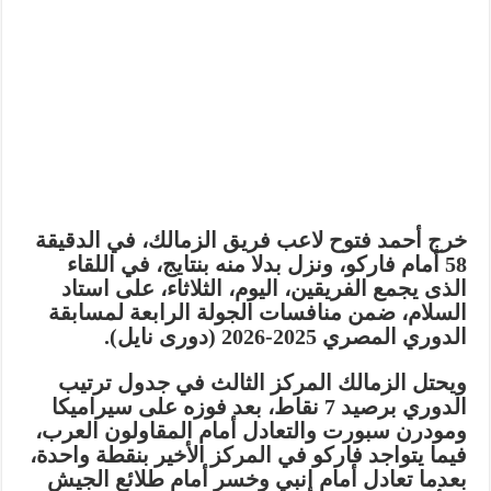
خرج أحمد فتوح لاعب فريق الزمالك، في الدقيقة
58 أمام فاركو، ونزل بدلا منه بنتايج، في اللقاء
الذى يجمع الفريقين، اليوم، الثلاثاء، على استاد
السلام، ضمن منافسات الجولة الرابعة لمسابقة
الدوري المصري 2025-2026 (دورى نايل).
ويحتل الزمالك المركز الثالث في جدول ترتيب
الدوري برصيد 7 نقاط، بعد فوزه على سيراميكا
ومودرن سبورت والتعادل أمام المقاولون العرب،
فيما يتواجد فاركو في المركز الأخير بنقطة واحدة،
بعدما تعادل أمام إنبي وخسر أمام طلائع الجيش