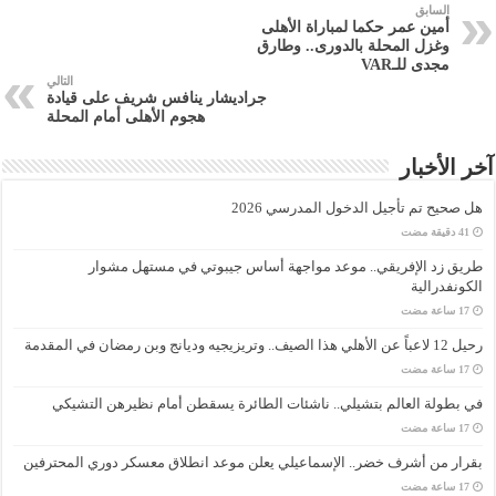
السابق
أمين عمر حكما لمباراة الأهلى
وغزل المحلة بالدورى.. وطارق
مجدى للـVAR
التالي
جراديشار ينافس شريف على قيادة
هجوم الأهلى أمام المحلة
آخر الأخبار
هل صحيح تم تأجيل الدخول المدرسي 2026
طريق زد الإفريقي.. موعد مواجهة أساس جيبوتي في مستهل مشوار
الكونفدرالية
رحيل 12 لاعباً عن الأهلي هذا الصيف.. وتريزيجيه وديانج وبن رمضان في المقدمة
في بطولة العالم بتشيلي.. ناشئات الطائرة يسقطن أمام نظيرهن التشيكي
بقرار من أشرف خضر.. الإسماعيلي يعلن موعد انطلاق معسكر دوري المحترفين