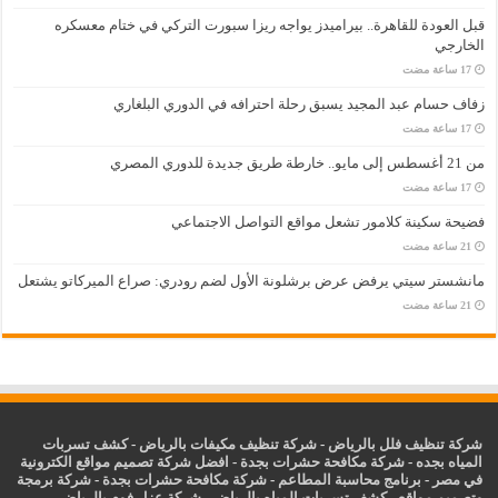
قبل العودة للقاهرة.. بيراميدز يواجه ريزا سبورت التركي في ختام معسكره
الخارجي
زفاف حسام عبد المجيد يسبق رحلة احترافه في الدوري البلغاري
من 21 أغسطس إلى مايو.. خارطة طريق جديدة للدوري المصري
فضيحة سكينة كلامور تشعل مواقع التواصل الاجتماعي
مانشستر سيتي يرفض عرض برشلونة الأول لضم رودري: صراع الميركاتو يشتعل
شركة تنظيف فلل بالرياض
-
شركة تنظيف مكيفات بالرياض
-
كشف تسربات
المياه بجده
-
شركة مكافحة حشرات بجدة
-
افضل شركة تصميم مواقع الكترونية
في مصر
-
برنامج محاسبة المطاعم
-
شركة مكافحة حشرات بجدة
-
شركة برمجة
وتصميم مواقع
-
كشف تسربات المياه بالرياض
-
شركة عزل فوم بالرياض
-