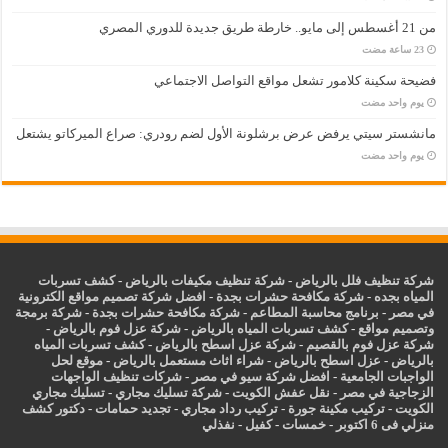
من 21 أغسطس إلى مايو.. خارطة طريق جديدة للدوري المصري
فضيحة سكينة كلامور تشعل مواقع التواصل الاجتماعي
‏يوم واحد مضت
مانشستر سيتي يرفض عرض برشلونة الأول لضم رودري: صراع الميركاتو يشتعل
‏يوم واحد مضت
شركة تنظيف فلل بالرياض
-
شركة تنظيف مكيفات بالرياض
-
كشف تسربات
المياه بجده
-
شركة مكافحة حشرات بجدة
-
افضل شركة تصميم مواقع الكترونية
في مصر
-
برنامج محاسبة المطاعم
-
شركة مكافحة حشرات بجدة
-
شركة برمجة
وتصميم مواقع
-
كشف تسربات المياه بالرياض
-
شركة عزل فوم بالرياض
-
شركة عزل فوم بالقصيم
-
شركة عزل اسطح بالرياض
-
كشف تسربات المياه
بالرياض
-
عزل
اسطح بالرياض
-
شراء اثاث مستعمل بالرياض
-
موقع لحل
الواجبات الجامعية
-
افضل شركة سيو في مصر
-
شركات تنظيف الواجهات
الزجاجية في مصر
-
نقل عفش الكويت
-
شركة تسليك مجاري
-
تسليك مجاري
الكويت
-
تركيب مكينة جورة
-
تركيب رداد مجاري
-
تجديد حمامات
-
دكتور كشف
منزلي فى 6 اكتوبر
-
خمسات
-
كفيل
-
نفذلي