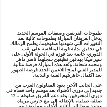
طموحات الفريقين وصفقات الموسم الجديد
يدخل الفريقان المباراة بطموحات عالية بعد
التغييرات التي شهدتها صفوفهما. يطمح الزمالك
في تحقيق بداية قوية للمنافسة على لقب
الدوري، خاصة بعد فوزه في الجولة الأولى على
سيراميكا بهدفين نظيفين سجلهما ناصر ماهر
ومحمد شحاتة. وتُعد هذه المباراة فرصة مثالية
للمدير الفني لمنح اللاعبين الجدد فرصة الظهور
بعد اكتمال جاهزيتهم الفنية والبدنية.
على الجانب الآخر، يعود المقاولون العرب من
جديد إلى دوري الأضواء بعد موسم واحد قضاه في
دوري المحترفين. وقد دعم الفريق صفوفه بـ 12
صفقة صيفية، بالإضافة إلى بيع حارس مرماه
محمد سيحا إلى النادي الأهلي، مما يعزز من