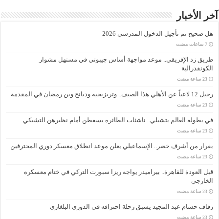
آخر الأخبار
هل صحيح تم تأجيل الدخول المدرسي 2026
طريق زد الإفريقي.. موعد مواجهة أساس جيبوتي في مستهل مشوار
الكونفدرالية
رحيل 12 لاعباً عن الأهلي هذا الصيف.. وتريزيجيه وديانج وبن رمضان في المقدمة
في بطولة العالم بتشيلي.. ناشئات الطائرة يسقطن أمام نظيرهن التشيكي
بقرار من أشرف خضر.. الإسماعيلي يعلن موعد انطلاق معسكر دوري المحترفين
قبل العودة للقاهرة.. بيراميدز يواجه ريزا سبورت التركي في ختام معسكره
الخارجي
زفاف حسام عبد المجيد يسبق رحلة احترافه في الدوري البلغاري