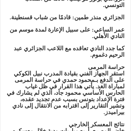
التونسي.
الجزائري منذر طمين: قادمًا من شباب قسنطينة.
عمر الساعي: على سبيل الإعارة لمدة موسم من
النادي الأهلي.
كما جدد النادي تعاقده مع اللاعب الجزائري عبد
الرحيم دغموم.
حراسة المرمى
استقر الجهاز الفني بقيادة المدرب نبيل الكوكي
على الدفع بـمحمود حمدي في حراسة المرمى
لمباراة الغد. يأتي هذا القرار في ظل غياب
الحارس الأساسي محمود جاد، الذي لم يشارك في
فترة الإعداد بتونس بسبب عدم تجديد عقده،
وتشير التقارير إلى اقترابه من الانتقال إلى نادي
بيراميدز.
نتائج المعسكر الخارجي
خاض المصري أربع مباريات ودية خلال معسكره