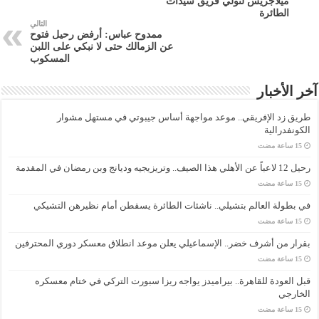
ميلاجريس لتولي فريق سيدات
الطائرة
التالي
ممدوح عباس: أرفض رحيل فتوح
عن الزمالك حتى لا نبكي على اللبن
المسكوب
آخر الأخبار
طريق زد الإفريقي.. موعد مواجهة أساس جيبوتي في مستهل مشوار
الكونفدرالية
رحيل 12 لاعباً عن الأهلي هذا الصيف.. وتريزيجيه وديانج وبن رمضان في المقدمة
في بطولة العالم بتشيلي.. ناشئات الطائرة يسقطن أمام نظيرهن التشيكي
بقرار من أشرف خضر.. الإسماعيلي يعلن موعد انطلاق معسكر دوري المحترفين
قبل العودة للقاهرة.. بيراميدز يواجه ريزا سبورت التركي في ختام معسكره
الخارجي