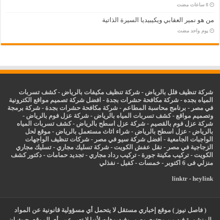
من هو نمير العقابي ويكيبيديا السيرة الذاتية
‏يوم واحد مضت
شركة تنظيف فلل بالرياض
-
شركة تنظيف مكيفات بالرياض
-
كشف تسربات
المياه بجده
-
شركة مكافحة حشرات بجدة
-
افضل شركة تصميم مواقع الكترونية
في مصر
-
برنامج محاسبة المطاعم
-
شركة مكافحة حشرات بجدة
-
شركة برمجة
وتصميم مواقع
-
كشف تسربات المياه بالرياض
-
شركة عزل فوم بالرياض
-
شركة عزل فوم بالقصيم
-
شركة عزل اسطح بالرياض
-
كشف تسربات المياه
بالرياض
-
عزل
اسطح بالرياض
-
شراء اثاث مستعمل بالرياض
-
موقع لحل
الواجبات الجامعية
-
افضل شركة سيو في مصر
-
شركات تنظيف الواجهات
الزجاجية في مصر
-
نقل عفش الكويت
-
شركة تسليك مجاري
-
تسليك مجاري
الكويت
-
تركيب مكينة جورة
-
تركيب رداد مجاري
-
تجديد حمامات
-
دكتور كشف
منزلي فى 6 اكتوبر
-
خمسات
-
كفيل
-
نفذلي
linktr
-
heylink
( فاصل نيوز ) موقع إخباري مستقل لا يتحمل أي مسؤولية قانونية عن المواد
المنشورة فيه من محتوي وصور وفيديوهات لأنها لا تعبر عن رأي الموقع، حيث ان