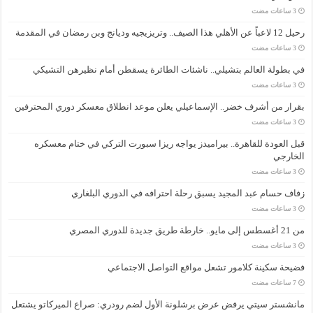
رحيل 12 لاعباً عن الأهلي هذا الصيف.. وتريزيجيه وديانج وبن رمضان في المقدمة
في بطولة العالم بتشيلي.. ناشئات الطائرة يسقطن أمام نظيرهن التشيكي
بقرار من أشرف خضر.. الإسماعيلي يعلن موعد انطلاق معسكر دوري المحترفين
قبل العودة للقاهرة.. بيراميدز يواجه ريزا سبورت التركي في ختام معسكره
الخارجي
زفاف حسام عبد المجيد يسبق رحلة احترافه في الدوري البلغاري
من 21 أغسطس إلى مايو.. خارطة طريق جديدة للدوري المصري
فضيحة سكينة كلامور تشعل مواقع التواصل الاجتماعي
مانشستر سيتي يرفض عرض برشلونة الأول لضم رودري: صراع الميركاتو يشتعل