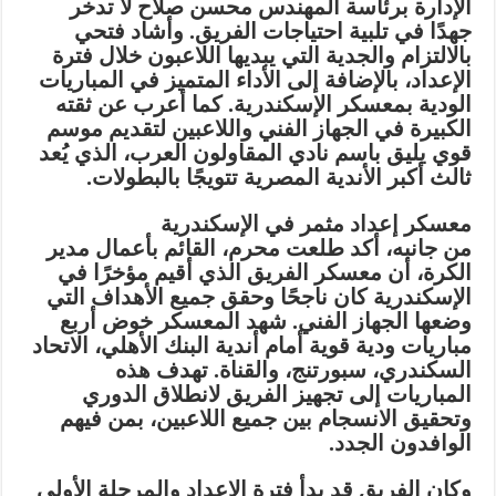
الإدارة برئاسة المهندس محسن صلاح لا تدخر
جهدًا في تلبية احتياجات الفريق. وأشاد فتحي
بالالتزام والجدية التي يبديها اللاعبون خلال فترة
الإعداد، بالإضافة إلى الأداء المتميز في المباريات
الودية بمعسكر الإسكندرية. كما أعرب عن ثقته
الكبيرة في الجهاز الفني واللاعبين لتقديم موسم
قوي يليق باسم نادي المقاولون العرب، الذي يُعد
ثالث أكبر الأندية المصرية تتويجًا بالبطولات.
معسكر إعداد مثمر في الإسكندرية
من جانبه، أكد طلعت محرم، القائم بأعمال مدير
الكرة، أن معسكر الفريق الذي أقيم مؤخرًا في
الإسكندرية كان ناجحًا وحقق جميع الأهداف التي
وضعها الجهاز الفني. شهد المعسكر خوض أربع
مباريات ودية قوية أمام أندية البنك الأهلي، الاتحاد
السكندري، سبورتنج، والقناة. تهدف هذه
المباريات إلى تجهيز الفريق لانطلاق الدوري
وتحقيق الانسجام بين جميع اللاعبين، بمن فيهم
الوافدون الجدد.
وكان الفريق قد بدأ فترة الإعداد والمرحلة الأولى