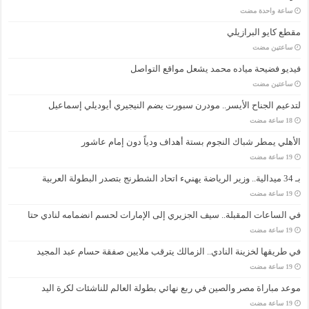
‏ساعة واحدة مضت
مقطع كايو البرازيلي
‏ساعتين مضت
فيديو فضيحة مياده محمد يشعل مواقع التواصل
‏ساعتين مضت
لتدعيم الجناح الأيسر.. مودرن سبورت يضم النيجيري أيوديلي إسماعيل
الأهلي يمطر شباك النجوم بستة أهداف ودياً دون إمام عاشور
بـ 34 ميدالية.. وزير الرياضة يهنيء اتحاد الشطرنج بتصدر البطولة العربية
في الساعات المقبلة.. سيف الجزيري إلى الإمارات لحسم انضمامه لنادي حتا
في طريقها لخزينة النادي.. الزمالك يترقب ملايين صفقة حسام عبد المجيد
موعد مباراة مصر والصين في ربع نهائي بطولة العالم للناشئات لكرة اليد