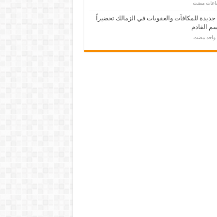
 جديدة للمكافآت والعقوبات في الزمالك تحضيراً
م القادم
م واحد مضت