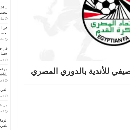
ب
بتصدر
‏سا
في ال
لحسم 
‏سا
في طر
حسام 
موعد 
صيفي للأندية بالدوري المصري
للناش
الفن
من هي
الزما
للفري