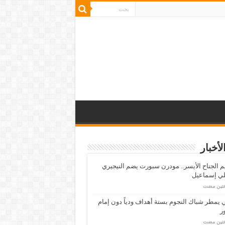
لأخبار
م الجناح الأيسر.. مودرن سبورت يضم النيجيري
لي إسماعيل
عتين مضت
ي يمطر شباك النجوم بستة أهداف ودياً دون إمام
ر
عتين مضت