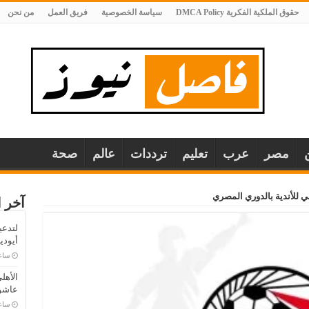
حقوق الملكية الفكرية DMCA Policy
سياسة الخصوصية
فريق العمل
من نحن
مصر
عرب
تعليم
ترددات
عالم
صحة
ي للأندية بالدوري المصري
آخر ا
لتدعي
أيودي
‏سا
الأهل
عاشو
‏سا