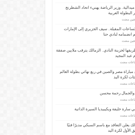
ـ 34 ميدالية.. وزير الرياضة يهنيء اتحاد الشطرنج
 البطولة العربية
عتين مضت
ساعات المقبلة.. سيف الجزيري إلى الإمارات
انضمامه لنادي حتا
عتين مضت
يقها لخزينة النادي.. الزمالك يترقب ملايين صفقة
عبد المجيد
مباراة مصر والصين في ربع نهائي بطولة العالم
ئات لكرة اليد
 والجمال رحمة محسن
 سارة خليفة ويكيبيديا السيرة الذاتية
لك يعلن التعاقد مع باسم السبكي مديرًا فنيًا
ق الأول لكرة اليد