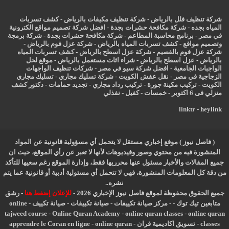
شركة تنظيف فلل بالرياض
-
شركة تنظيف مكيفات بالرياض
-
كشف تسربات
المياه بجده
-
شركة مكافحة حشرات بجدة
-
افضل شركة تصميم مواقع الكترونية
في مصر
-
برنامج محاسبة المطاعم
-
شركة مكافحة حشرات بجدة
-
شركة برمجة
وتصميم مواقع
-
كشف تسربات المياه بالرياض
-
شركة عزل فوم بالرياض
-
شركة عزل فوم بالقصيم
-
شركة عزل اسطح بالرياض
-
كشف تسربات المياه
بالرياض
-
عزل
اسطح بالرياض
-
شراء اثاث مستعمل بالرياض
-
موقع لحل
الواجبات الجامعية
-
افضل شركة سيو في مصر
-
شركات تنظيف الواجهات
الزجاجية في مصر
-
نقل عفش الكويت
-
شركة تسليك مجاري
-
تسليك مجاري
الكويت
-
تركيب مكينة جورة
-
تركيب رداد مجاري
-
تجديد حمامات
-
دكتور كشف
منزلي فى 6 اكتوبر
-
خمسات
-
كفيل
-
نفذلي
linktr
-
heylink
( فاصل نيوز ) موقع إخباري مستقل لا يتحمل أي مسؤولية قانونية عن المواد
المنشورة فيه من محتوي وصور وفيديوهات لأنها لا تعبر عن رأي الموقع، حيث ان
جميع المقالات والأخبار مسئول عنها محرريها فقط، وإدارة الموقع رغم سعيها للتأكد
من دقة كل المعلومات المنشورة، فهي لا تتحمل أي مسئولية أدبية أو قانونية عما يتم
نشره..
جميع الحقوق محفوظة لموقع فاصل نيوز الإخباري 2026 -
للإعلان إضغط هنا
-
رشق
متابعين تيك توك
-
-
مركز صيانة تكييفات
-
صيانة تكييفات
-
صيانة تكييف
-
online
tajweed course
-
Online Quran Academy
-
online quran classes
-
online quran
classes
-
تسويق اكاديمية قران
-
online quran
-
apprendre le Coran en ligne