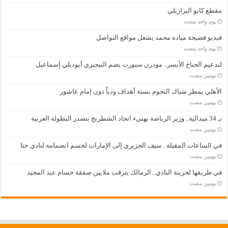
مقطع كايو البرازيلي
‏يوم واحد مضت
فيديو فضيحة مياده محمد يشعل مواقع التواصل
‏يوم واحد مضت
لتدعيم الجناح الأيسر.. مودرن سبورت يضم النيجيري أيوديلي إسماعيل
‏يومين مضت
الأهلي يمطر شباك النجوم بستة أهداف ودياً دون إمام عاشور
‏يومين مضت
بـ 34 ميدالية.. وزير الرياضة يهنيء اتحاد الشطرنج بتصدر البطولة العربية
‏يومين مضت
في الساعات المقبلة.. سيف الجزيري إلى الإمارات لحسم انضمامه لنادي حتا
‏يومين مضت
في طريقها لخزينة النادي.. الزمالك يترقب ملايين صفقة حسام عبد المجيد
‏يومين مضت