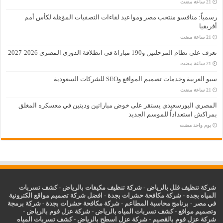
رسمياً: منافسو منتخب مصر ومواعيد لقاءات التصفيات المؤهلة لكأس أمم
أفريقيا
تعرف على نظام المرحلتين و190 مباراة في انطلاقة الدوري المصري 2026-2027
سيو العربية وخدمات تصميم المواقع وSEO للشركات السعودية
المصري البورسعيدي يستقر على خوض مباراتين وديتين في معسكره المغلق
بمراكش استعداداً للموسم الجديد
‏يوم واحد مضت
شركة تنظيف فلل بالرياض
-
شركة تنظيف مكيفات بالرياض
-
كشف تسربات
المياه بجده
-
شركة مكافحة حشرات بجدة
-
افضل شركة تصميم مواقع الكترونية
في مصر
-
برنامج محاسبة المطاعم
-
شركة مكافحة حشرات بجدة
-
شركة برمجة
وتصميم مواقع
-
كشف تسربات المياه بالرياض
-
شركة عزل فوم بالرياض
-
شركة عزل فوم بالقصيم
-
شركة عزل اسطح بالرياض
-
كشف تسربات المياه