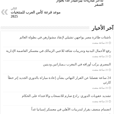
تذاكر مباريات بيراميدز غدا بجواز
السفر
التالي
موعد قرعة كأس العرب للمنتخبات
2025
آخر الأخبار
ناشئات طائرة مصر يواجهن تشيلي لإنقاذ مشوارهن في بطولة العالم
رفع الأحمال البدنية وتدريبات شاقة للاعبي الزمالك في معسكر العاصمة الإدارية
المصري يرتّب أوراقه في المغرب بـمباراتين وديتين
24 ساعة تفصلنا عن القرار النهائي بشأن إعادة مباراة بالدوري الجديد إثر خطأ
كارثي
تشديد عقوبات الدوري: رادع صارم للانسحاب والاعتداء على الحكام
انضمام منصف بقرار لتدريبات الأهلي في معسكر إسبانيا غداً