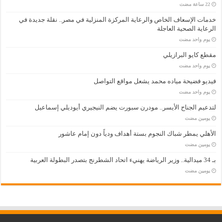
خدمات الإسعاف الخاص والرعاية المركزة المنزلية في مصر.. نقلة جديدة في
الرعاية الصحية العاجلة
‏يوم واحد مضت
مقطع كايو البرازيلي
‏يوم واحد مضت
فيديو فضيحة مياده محمد يشعل مواقع التواصل
‏يوم واحد مضت
لتدعيم الجناح الأيسر.. مودرن سبورت يضم النيجيري أيوديلي إسماعيل
‏يومين مضت
الأهلي يمطر شباك النجوم بستة أهداف ودياً دون إمام عاشور
‏يومين مضت
بـ 34 ميدالية.. وزير الرياضة يهنيء اتحاد الشطرنج بتصدر البطولة العربية
‏يومين مضت