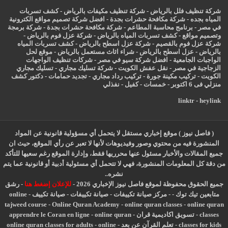
شركة تنظيف فلل بالرياض
-
شركة تنظيف مكيفات بالرياض
-
كشف تسربات
المياه بجده
-
شركة مكافحة حشرات بجدة
-
افضل شركة تصميم مواقع الكترونية
في مصر
-
برنامج محاسبة المطاعم
-
شركة مكافحة حشرات بجدة
-
شركة برمجة
وتصميم مواقع
-
كشف تسربات المياه بالرياض
-
شركة عزل فوم بالرياض
-
شركة عزل فوم بالقصيم
-
شركة عزل اسطح بالرياض
-
كشف تسربات المياه
بالرياض
-
عزل
اسطح بالرياض
-
شراء اثاث مستعمل بالرياض
-
موقع لحل
الواجبات الجامعية
-
افضل شركة سيو في مصر
-
شركات تنظيف الواجهات
الزجاجية في مصر
-
نقل عفش الكويت
-
شركة تسليك مجاري
-
تسليك مجاري
الكويت
-
تركيب مكينة جورة
-
تركيب رداد مجاري
-
تجديد حمامات
-
دكتور كشف
منزلي فى 6 اكتوبر
-
خمسات
-
كفيل
-
نفذلي
linktr
-
heylink
( فاصل نيوز ) موقع إخباري مستقل لا يتحمل أي مسؤولية قانونية عن المواد
المنشورة فيه من محتوي وصور وفيديوهات لأنها لا تعبر عن رأي الموقع، حيث ان
جميع المقالات والأخبار مسئول عنها محرريها فقط، وإدارة الموقع رغم سعيها للتأكد
من دقة كل المعلومات المنشورة، فهي لا تتحمل أي مسئولية أدبية أو قانونية عما يتم
نشره..
جميع الحقوق محفوظة لموقع فاصل نيوز الإخباري 2026 -
للإعلان إضغط هنا
-
رشق
متابعين تيك توك
-
-
مركز صيانة تكييفات
-
صيانة تكييفات
-
صيانة تكييف
-
online
tajweed course
-
Online Quran Academy
-
online quran classes
-
online quran
classes
-
تسويق اكاديمية قران
-
online quran
-
apprendre le Coran en ligne
classes for kids
-
تعلم القرآن عن بعد
-
online
-
online quran classes for adults