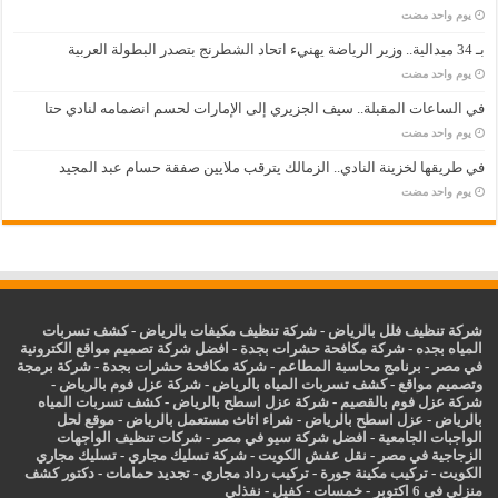
‏يوم واحد مضت
بـ 34 ميدالية.. وزير الرياضة يهنيء اتحاد الشطرنج بتصدر البطولة العربية
‏يوم واحد مضت
في الساعات المقبلة.. سيف الجزيري إلى الإمارات لحسم انضمامه لنادي حتا
‏يوم واحد مضت
في طريقها لخزينة النادي.. الزمالك يترقب ملايين صفقة حسام عبد المجيد
‏يوم واحد مضت
شركة تنظيف فلل بالرياض
-
شركة تنظيف مكيفات بالرياض
-
كشف تسربات
المياه بجده
-
شركة مكافحة حشرات بجدة
-
افضل شركة تصميم مواقع الكترونية
في مصر
-
برنامج محاسبة المطاعم
-
شركة مكافحة حشرات بجدة
-
شركة برمجة
وتصميم مواقع
-
كشف تسربات المياه بالرياض
-
شركة عزل فوم بالرياض
-
شركة عزل فوم بالقصيم
-
شركة عزل اسطح بالرياض
-
كشف تسربات المياه
بالرياض
-
عزل
اسطح بالرياض
-
شراء اثاث مستعمل بالرياض
-
موقع لحل
الواجبات الجامعية
-
افضل شركة سيو في مصر
-
شركات تنظيف الواجهات
الزجاجية في مصر
-
نقل عفش الكويت
-
شركة تسليك مجاري
-
تسليك مجاري
الكويت
-
تركيب مكينة جورة
-
تركيب رداد مجاري
-
تجديد حمامات
-
دكتور كشف
منزلي فى 6 اكتوبر
-
خمسات
-
كفيل
-
نفذلي