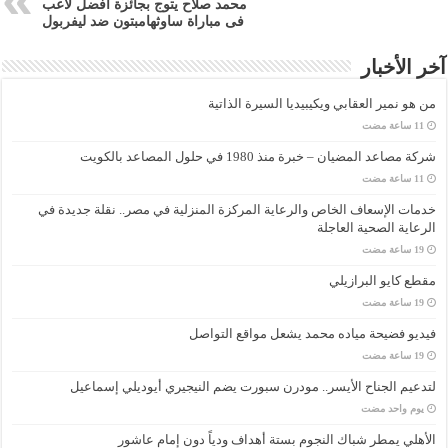
محمد صلاح يتوج بجائزة أفضل لاعب
فى مباراة ساوثهامبتون ضد ليفربول
آخر الأخبار
من هو نمير العقابي ويكيبيديا السيرة الذاتية
شركة مصاعد المضيان – خبرة منذ 1980 في حلول المصاعد بالكويت
خدمات الإسعاف الخاص والرعاية المركزة المنزلية في مصر.. نقلة جديدة في
الرعاية الصحية العاجلة
مقطع كايو البرازيلي
فيديو فضيحة مياده محمد يشعل مواقع التواصل
لتدعيم الجناح الأيسر.. مودرن سبورت يضم النيجيري أيوديلي إسماعيل
‏يوم واحد مضت
الأهلي يمطر شباك النجوم بستة أهداف ودياً دون إمام عاشور