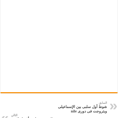
السابق
شوط أول سلبى بين الإسماعيلى
وبتروجت فى دورى nile
التالي