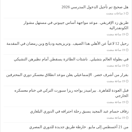
هل صحيح تم تأجيل الدخول المدرسي 2026
طريق زد الإفريقي.. موعد مواجهة أساس جيبوتي في مستهل مشوار
الكونفدرالية
رحيل 12 لاعباً عن الأهلي هذا الصيف.. وتريزيجيه وديانج وبن رمضان في المقدمة
في بطولة العالم بتشيلي.. ناشئات الطائرة يسقطن أمام نظيرهن التشيكي
بقرار من أشرف خضر.. الإسماعيلي يعلن موعد انطلاق معسكر دوري المحترفين
قبل العودة للقاهرة.. بيراميدز يواجه ريزا سبورت التركي في ختام معسكره
الخارجي
زفاف حسام عبد المجيد يسبق رحلة احترافه في الدوري البلغاري
من 21 أغسطس إلى مايو.. خارطة طريق جديدة للدوري المصري